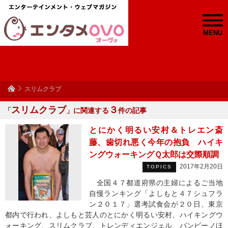
MENU
スリムクラブ
スリムクラブ
３
「
」に関連する
件の記事
とにかく明るい安村＆トレエン斎
藤、歯切れ悪く今年の抱負 ハイキ
ングウォーキングＱ太郎は交際順調
2017年2月20日
TOPICS
全国４７都道府県の主婦によるご当地
自慢ランキング「よしもと４７シュフラ
ン２０１７」選考試食会が２０日、東京
都内で行われ、よしもと芸人のとにかく明るい安村、ハイキングウ
ォーキング、スリムクラブ、トレンディエンジェル、バンビーノほ