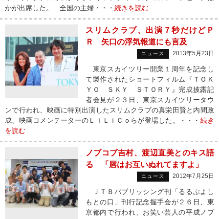
かが出席した。 全国の主婦・・・
続きを読む
スリムクラブ、出演７秒だけどＰ
Ｒ 矢口の浮気報道にも言及
2013年5月23日
ニュース
東京スカイツリー開業１周年を記念し
て製作されたショートフィルム『ＴＯＫ
ＹＯ ＳＫＹ ＳＴＯＲＹ』完成披露記
者会見が２３日、東京スカイツリータウ
ンで行われ、映画に特別出演したスリムクラブの真栄田賢と内間政
成、映画コメンテーターのＬｉＬｉＣｏらが登場した。・・・
続き
を読む
ノブコブ吉村、渡辺直美とのキス語
る 「唇はお互いぬれてますよ」
2012年7月25日
ニュース
ＪＴＢパブリッシング刊「るるぶよし
もとの口」刊行記念握手会が２６日、東
京都内で行われ、お笑い芸人の平成ノブ