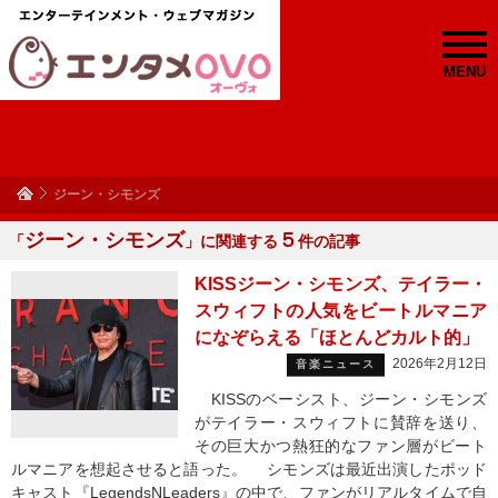
MENU
ジーン・シモンズ
ジーン・シモンズ
５
「
」に関連する
件の記事
KISSジーン・シモンズ、テイラー・
スウィフトの人気をビートルマニア
になぞらえる「ほとんどカルト的」
2026年2月12日
音楽ニュース
KISSのベーシスト、ジーン・シモンズ
がテイラー・スウィフトに賛辞を送り、
その巨大かつ熱狂的なファン層がビート
ルマニアを想起させると語った。 シモンズは最近出演したポッド
キャスト『LegendsNLeaders』の中で、ファンがリアルタイムで自