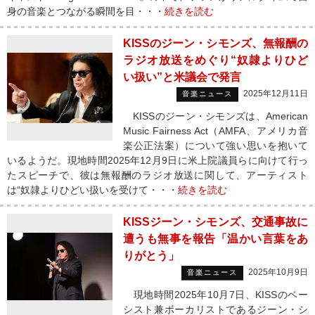
身の音楽とつながる瞬間を目・・・
続きを読む
KISSのジーン・シモンズ、無報酬の
ラジオ放送をめぐり“奴隷よりひど
い扱い”と米議会で発言
2025年12月11日
音楽ニュース
KISSのジーン・シモンズは、American
Music Fairness Act（AMFA、アメリカ音
楽公正法案）について強い思いを抱いて
いるようだ。現地時間2025年12月9日に米上院議員らに向けて行っ
たスピーチで、彼は無報酬のラジオ放送に関して、アーティスト
は“奴隷よりひどい扱いを受けて・・・
続きを読む
KISSジーン・シモンズ、交通事故に
遭うも無事を報告「温かい言葉をあ
りがとう」
2025年10月9日
音楽ニュース
現地時間2025年10月7日、KISSのベー
シスト兼ボーカリストであるジーン・シ