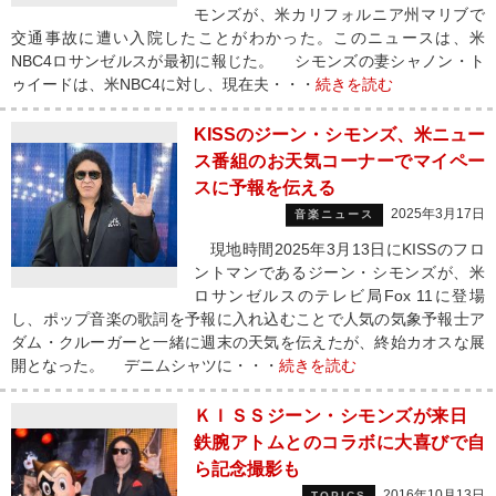
モンズが、米カリフォルニア州マリブで
交通事故に遭い入院したことがわかった。このニュースは、米
NBC4ロサンゼルスが最初に報じた。 シモンズの妻シャノン・ト
ゥイードは、米NBC4に対し、現在夫・・・
続きを読む
KISSのジーン・シモンズ、米ニュー
ス番組のお天気コーナーでマイペー
スに予報を伝える
2025年3月17日
音楽ニュース
現地時間2025年3月13日にKISSのフロ
ントマンであるジーン・シモンズが、米
ロサンゼルスのテレビ局Fox 11に登場
し、ポップ音楽の歌詞を予報に入れ込むことで人気の気象予報士ア
ダム・クルーガーと一緒に週末の天気を伝えたが、終始カオスな展
開となった。 デニムシャツに・・・
続きを読む
ＫＩＳＳジーン・シモンズが来日
鉄腕アトムとのコラボに大喜びで自
ら記念撮影も
2016年10月13日
TOPICS