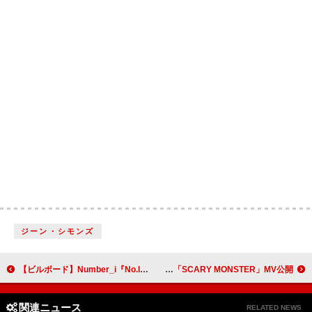
ジーン・シモンズ
【ビルボード】Number_i『No.II』が2週連続の総合アルバム首位 CxM『HYPE VIBES』が3位に初登場
go!go!vanillas、新曲「SCARY MONSTER」MV公開
関連ニュース
RELATED NEWS