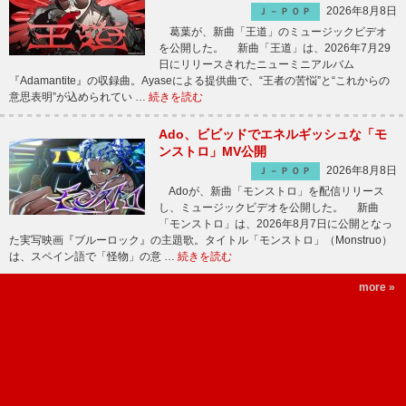
2026年8月8日
Ｊ－ＰＯＰ
葛葉が、新曲「王道」のミュージックビデオ
を公開した。 新曲「王道」は、2026年7月29
日にリリースされたニューミニアルバム
『Adamantite』の収録曲。Ayaseによる提供曲で、“王者の苦悩”と“これからの
意思表明”が込められてい …
続きを読む
Ado、ビビッドでエネルギッシュな「モ
ンストロ」MV公開
2026年8月8日
Ｊ－ＰＯＰ
Adoが、新曲「モンストロ」を配信リリース
し、ミュージックビデオを公開した。 新曲
「モンストロ」は、2026年8月7日に公開となっ
た実写映画『ブルーロック』の主題歌。タイトル「モンストロ」（Monstruo）
は、スペイン語で「怪物」の意 …
続きを読む
more »