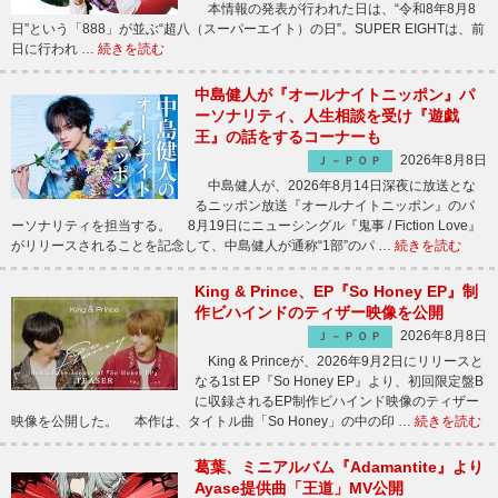
本情報の発表が行われた日は、“令和8年8月8
日”という「888」が並ぶ“超八（スーパーエイト）の日”。SUPER EIGHTは、前
日に行われ …
続きを読む
中島健人が『オールナイトニッポン』パ
ーソナリティ、人生相談を受け『遊戯
王』の話をするコーナーも
2026年8月8日
Ｊ－ＰＯＰ
中島健人が、2026年8月14日深夜に放送とな
るニッポン放送『オールナイトニッポン』のパ
ーソナリティを担当する。 8月19日にニューシングル『鬼事 / Fiction Love』
がリリースされることを記念して、中島健人が通称“1部”のパ …
続きを読む
King & Prince、EP『So Honey EP』制
作ビハインドのティザー映像を公開
2026年8月8日
Ｊ－ＰＯＰ
King & Princeが、2026年9月2日にリリースと
なる1st EP『So Honey EP』より、初回限定盤B
に収録されるEP制作ビハインド映像のティザー
映像を公開した。 本作は、タイトル曲「So Honey」の中の印 …
続きを読む
葛葉、ミニアルバム『Adamantite』より
Ayase提供曲「王道」MV公開