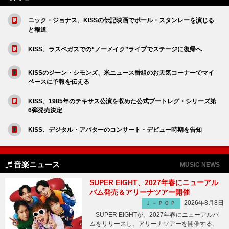
ニック・ジョナス、KISSの伝記映画でポール・スタンレーを演じる
と報道
KISS、ラスベガスでの“ノーメイク”ライブでステージに復帰へ
KISSのジーン・シモンズ、米ニュース番組のお天気コーナーでマイ
ペースに予報を伝える
KISS、1985年のテキサス公演を収めた公式ブートレグ・シリーズ第
6弾発売決定
KISS、デジタル・アバターのコンサート・デビュー時期を告知
音楽ニュース
MUSIC NEWS
SUPER EIGHT、2027年春にニューアル
バム発売＆アリーナツアー開催
2026年8月8日
Ｊ－ＰＯＰ
SUPER EIGHTが、2027年春にニューアルバ
ムをリリースし、アリーナツアーを開催する。