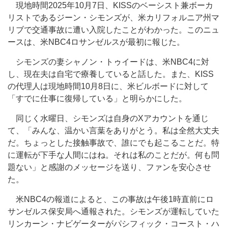
現地時間2025年10月7日、KISSのベーシスト兼ボーカ
リストであるジーン・シモンズが、米カリフォルニア州マ
リブで交通事故に遭い入院したことがわかった。このニュ
ースは、米NBC4ロサンゼルスが最初に報じた。
シモンズの妻シャノン・トゥイードは、米NBC4に対
し、現在夫は自宅で療養していると話した。また、KISS
の代理人は現地時間10月8日に、米ビルボードに対して
「すでに仕事に復帰している」と明らかにした。
同じく水曜日、シモンズは自身のXアカウントを通じ
て、「みんな、温かい言葉をありがとう。私は全然大丈夫
だ。ちょっとした接触事故で、誰にでも起こることだ。特
に運転が下手な人間にはね。それは私のことだが。何も問
題ない」と感謝のメッセージを送り、ファンを安心させ
た。
米NBC4の報道によると、この事故は午後1時直前にロ
サンゼルス保安局へ通報された。シモンズが運転していた
リンカーン・ナビゲーターがパシフィック・コースト・ハ