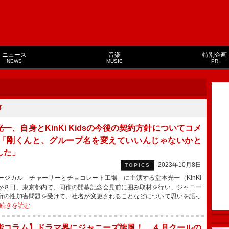
ニュース
音楽
特別企画
NEWS
MUSIC
PR
事
一、自身とKinKi Kidsの今後の契約方針についてコメ
 「剛くんと、グループ名を変えていいんじゃないかと
した」
2023年10月8日
TOPICS
ジカル「チャーリーとチョコレート工場」に主演する堂本光一（KinKi
s）が８日、東京都内で、同作の開幕記念会見前に囲み取材を行い、ジャニー
所の性加害問題を受けて、社名が変更されることなどについて思いを語っ
続きを読む
能コラム】ドラマ界にジャニーズ旋風！ ４月クールの