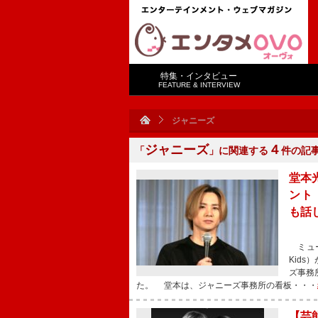
特集・インタビュー
FEATURE & INTERVIEW
ジャニーズ
ジャニーズ
４
「
」に関連する
件の記
堂本光
ント
も話
ミュー
Kid
ズ事務
た。 堂本は、ジャニーズ事務所の看板・・・
【芸