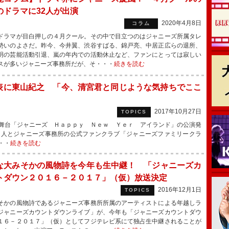
のドラマに32人が出演
2020年4月8日
コラム
ラマが目白押しの４月クール。その中で目立つのはジャニーズ所属タレ
勢いのよさだ。昨今、今井翼、渋谷すばる、錦戸亮、中居正広らの退所、
明の芸能活動引退、嵐の年内での活動休止など、ファンにとっては寂しい
スが多いジャニーズ事務所だが、そ・・・
続きを読む
表に東山紀之 「今、清宮君と同じような気持ちでここ
2017年10月27日
TOPICS
舞台「ジャニーズ Ｈａｐｐｙ Ｎｅｗ Ｙｅｒ アイランド」の公演発
０人とジャニーズ事務所の公式ファンクラブ「ジャニーズファミリークラ
・・
続きを読む
な大みそかの風物詩を今年も生中継！ 「ジャニーズカ
トダウン２０１６－２０１７」（仮）放送決定
2016年12月1日
TOPICS
かの風物詩であるジャニーズ事務所所属のアーティストによる年越しラ
ジャニーズカウントダウンライブ」が、今年も「ジャニーズカウントダウ
１６－２０１７」（仮）としてフジテレビ系にて独占生中継されることが