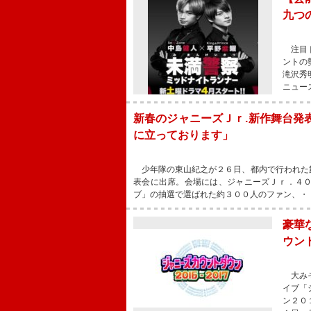
九つ
注目ド
ントの
滝沢秀
ニュー
新春のジャニーズＪｒ.新作舞台発
に立っております」
少年隊の東山紀之が２６日、都内で行われた
表会に出席。会場には、ジャニーズＪｒ．４
ブ」の抽選で選ばれた約３００人のファン、・
豪華
ウン
大みそ
イブ「
ン２０