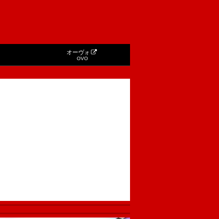
オーヴォ
OVO