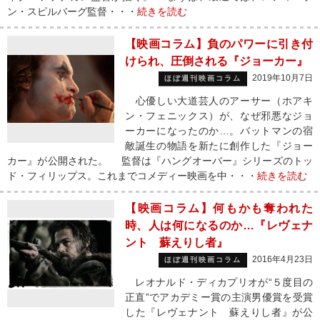
ン・スピルバーグ監督・・・
続きを読む
【映画コラム】負のパワーに引き付
けられ、圧倒される『ジョーカー』
2019年10月7日
ほぼ週刊映画コラム
心優しい大道芸人のアーサー（ホアキ
ン・フェニックス）が、なぜ邪悪なジョ
ーカーになったのか…。バットマンの宿
敵誕生の物語を新たに創作した『ジョー
カー』が公開された。 監督は『ハングオーバー』シリーズのトッ
ド・フィリップス。これまでコメディー映画を中・・・
続きを読む
【映画コラム】何もかも奪われた
時、人は何になるのか…『レヴェナ
ント 蘇えりし者』
2016年4月23日
ほぼ週刊映画コラム
レオナルド・ディカプリオが“５度目の
正直”でアカデミー賞の主演男優賞を受賞
した『レヴェナント 蘇えりし者』が公