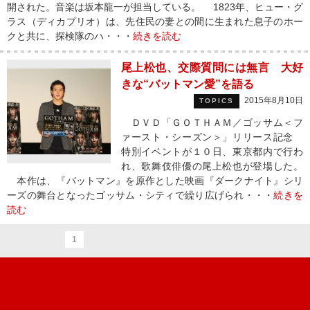
開された。音楽は坂本龍一が担当している。 1823年、ヒュー・グ
ラス（ディカプリオ）は、先住民の妻との間に生まれた息子のホー
クと共に、探検隊のハ・・・
続きを読む
尾上松也、交際質問には無言 大好
きな“バットマン愛”を語る
2015年8月10日
TOPICS
ＤＶＤ「ＧＯＴＨＡＭ／ゴッサム＜フ
ァースト・シーズン＞」リリース記念
特別イベントが１０日、東京都内で行わ
れ、歌舞伎俳優の尾上松也が登場した。
本作は、『バットマン』を原作とした映画『ダークナイト』シリ
ーズの舞台となったゴッサム・シティで繰り広げられ・・・
続きを
読む
1