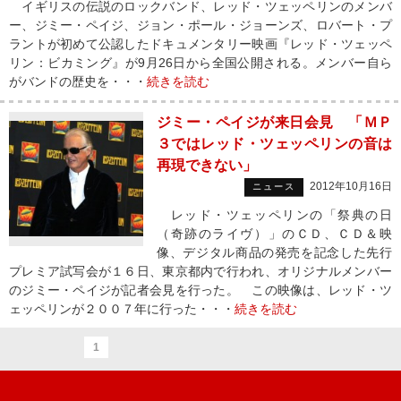
イギリスの伝説のロックバンド、レッド・ツェッペリンのメンバ
ー、ジミー・ペイジ、ジョン・ポール・ジョーンズ、ロバート・プ
ラントが初めて公認したドキュメンタリー映画『レッド・ツェッペ
リン：ビカミング』が9月26日から全国公開される。メンバー自ら
がバンドの歴史を・・・
続きを読む
ジミー・ペイジが来日会見 「ＭＰ
３ではレッド・ツェッペリンの音は
再現できない」
2012年10月16日
ニュース
レッド・ツェッペリンの「祭典の日
（奇跡のライヴ）」のＣＤ、ＣＤ＆映
像、デジタル商品の発売を記念した先行
プレミア試写会が１６日、東京都内で行われ、オリジナルメンバー
のジミー・ペイジが記者会見を行った。 この映像は、レッド・ツ
ェッペリンが２００７年に行った・・・
続きを読む
1