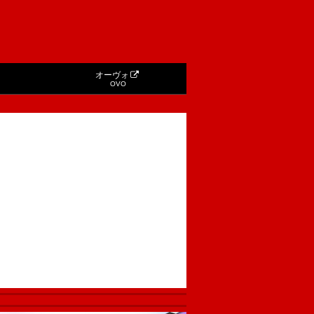
オーヴォ
OVO