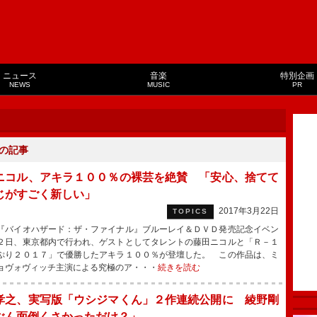
ニュース
音楽
特別企画
NEWS
MUSIC
PR
の記事
ニコル、アキラ１００％の裸芸を絶賛 「安心、捨てて
じがすごく新しい」
2017年3月22日
TOPICS
バイオハザード：ザ・ファイナル』ブルーレイ＆ＤＶＤ発売記念イベン
２日、東京都内で行われ、ゲストとしてタレントの藤田ニコルと「Ｒ－１
ぷり２０１７」で優勝したアキラ１００％が登壇した。 この作品は、ミ
ョヴォヴィッチ主演による究極のア・・・
続きを読む
孝之、実写版「ウシジマくん」２作連続公開に 綾野剛
ぶん面倒くさかっただけ？」