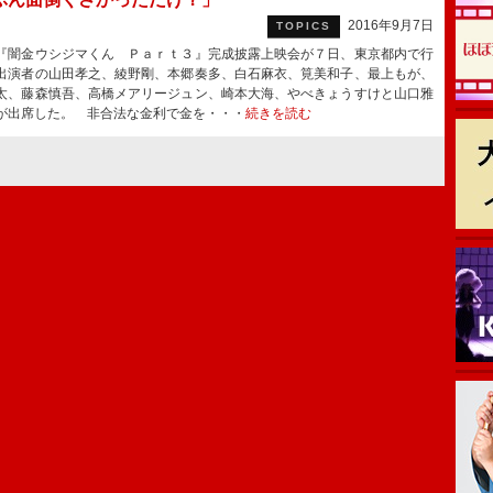
2016年9月7日
TOPICS
闇金ウシジマくん Ｐａｒｔ３』完成披露上映会が７日、東京都内で行
出演者の山田孝之、綾野剛、本郷奏多、白石麻衣、筧美和子、最上もが、
太、藤森慎吾、高橋メアリージュン、崎本大海、やべきょうすけと山口雅
が出席した。 非合法な金利で金を・・・
続きを読む