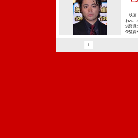
映画『
われ、
浜野謙
俊監督
1