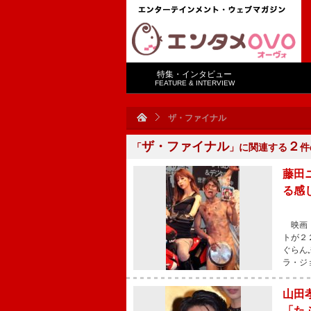
特集・インタビュー
FEATURE & INTERVIEW
ザ・ファイナル
ザ・ファイナル
２
「
」に関連する
件
藤田
る感
映画『
トが２
ぐらん
ラ・ジ
山田
「た