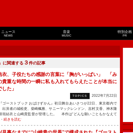
ニュース
音楽
特別企画
NEWS
MUSIC
PR
３
」に関連する
件の記事
結衣、子役たちの感謝の言葉に「胸がいっぱい」 「み
の貴重な時間の一瞬に私も入れてもらえたことが本当に
でした」
2022年7月22日
TOPICS
ゴーストブック おばけずかん』初日舞台あいさつが22日、東京都内で
、出演者の城桧吏、柴崎楓雅、サニーマックレンドン、吉村文香、神木隆
新垣結衣と山崎貴監督が登壇した。 本作は“どんな願いごともかなえて
・・
続きを読む
が見事なまでに“山崎貴の世界”で構成された『ゴースト