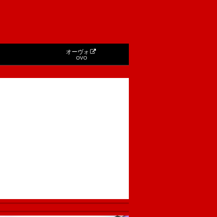
オーヴォ
OVO