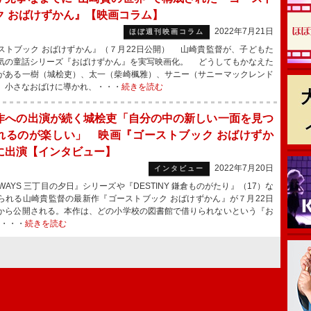
ク おばけずかん』【映画コラム】
2022年7月21日
ほぼ週刊映画コラム
ストブック おばけずかん』（７月22日公開） 山崎貴監督が、子どもた
気の童話シリーズ『おばけずかん』を実写映画化。 どうしてもかなえた
がある一樹（城桧吏）、太一（柴崎楓雅）、サニー（サニーマックレンド
、小さなおばけに導かれ、・・・
続きを読む
作への出演が続く城桧吏「自分の中の新しい一面を見つ
れるのが楽しい」 映画『ゴーストブック おばけずか
に出演【インタビュー】
2022年7月20日
インタビュー
WAYS 三丁目の夕日』シリーズや『DESTINY 鎌倉ものがたり』（17）な
られる山崎貴監督の最新作『ゴーストブック おばけずかん』が７月22日
から公開される。本作は、どの小学校の図書館で借りられないという『お
い・・・
続きを読む