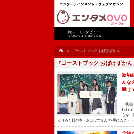
特集・インタビュー
FEATURE & INTERVIEW
ゴーストブック おばけずかん
ゴーストブック おばけずかん
「
新垣
んな
幸せ
映画『
行われ
之介、
くれる１冊の本＝おばけずかん”を手に入れ・
全編