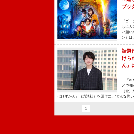
ブッ
『ゴー
ちに人
い願い
ン）は
話題
けら
ん』
『AL
どで知
（金）
ばけずかん』（講談社）を原作に、“どんな願
1