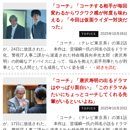
「コーチ」「コーチする相手が毎回
変わるからワクワク感が何度も味わ
える」「今回は仮面ライダー対決だ
った」
2025年10月26日
TOPICS
「コーチ」（テレビ東京系）の第2話
が、24日に放送された。 本作は、堂場瞬一氏の同名小説をドラマ
化。警視庁人事二課から派遣された特命職員向井光太郎（唐沢寿
明）の的確なアドバイスによって、悩みを抱えた若手刑事たちが刑
事としても人間としても成長していく姿を描・・・
続きを読む
「コーチ」「唐沢寿明の出るドラマ
はやっぱり面白い」「このドラマみ
たいにちょっとコーチしてくれる先
輩がいるといいよね」
2025年10月20日
TOPICS
「コーチ」（テレビ東京系）の第1話
が、17日に放送された。 本作は、堂場瞬一氏の同名小説をドラマ
化。警視庁人事二課から派遣された特命職員向井光太郎（唐沢寿