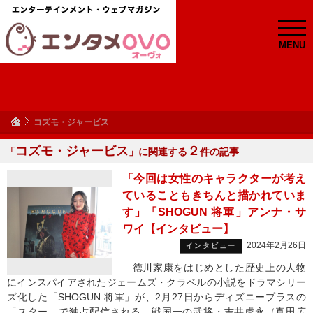
MENU
コズモ・ジャービス
コズモ・ジャービス
２
「
」に関連する
件の記事
「今回は女性のキャラクターが考え
ていることもきちんと描かれていま
す」「SHOGUN 将軍」アンナ・サ
ワイ【インタビュー】
2024年2月26日
インタビュー
徳川家康をはじめとした歴史上の人物
にインスパイアされたジェームズ・クラベルの小説をドラマシリー
ズ化した「SHOGUN 将軍」が、2月27日からディズニープラスの
「スター」で独占配信される。戦国一の武将・吉井虎永（真田広