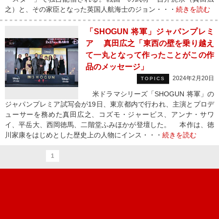
之）と、その家臣となった英国人航海士のジョン・・・
続きを読む
「SHOGUN 将軍」ジャパンプレミ
ア 真田広之「東西の壁を乗り越え
て一丸となって作ったことがこの作
品のメッセージ」
2024年2月20日
TOPICS
米ドラマシリーズ「SHOGUN 将軍」の
ジャパンプレミア試写会が19日、東京都内で行われ、主演とプロデ
ューサーを務めた真田広之、コズモ・ジャービス、アンナ・サワ
イ、平岳大、西岡徳馬、二階堂ふみほかが登壇した。 本作は、徳
川家康をはじめとした歴史上の人物にインス・・・
続きを読む
1