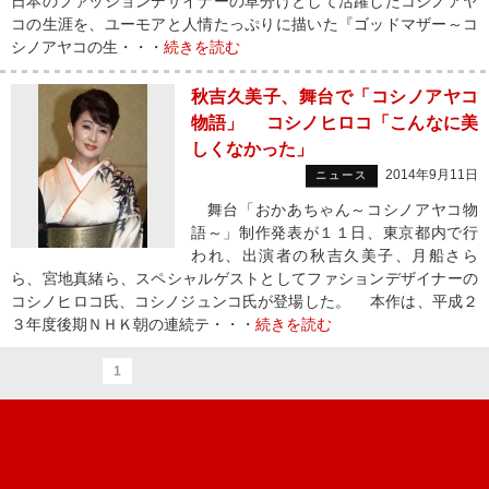
日本のファッションデザイナーの草分けとして活躍したコシノアヤ
コの生涯を、ユーモアと人情たっぷりに描いた『ゴッドマザー～コ
シノアヤコの生・・・
続きを読む
秋吉久美子、舞台で「コシノアヤコ
物語」 コシノヒロコ「こんなに美
しくなかった」
2014年9月11日
ニュース
舞台「おかあちゃん～コシノアヤコ物
語～」制作発表が１１日、東京都内で行
われ、出演者の秋吉久美子、月船さら
ら、宮地真緒ら、スペシャルゲストとしてファションデザイナーの
コシノヒロコ氏、コシノジュンコ氏が登場した。 本作は、平成２
３年度後期ＮＨＫ朝の連続テ・・・
続きを読む
1