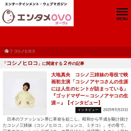
MENU
コシノヒロコ
コシノヒロコ
２
「
」に関連する
件の記事
大地真央 コシノ三姉妹の母役で映
画初主演「コシノアヤコさんの生涯
には人生のヒントが詰まっている」
『ゴッドマザー～コシノアヤコの生
涯～』【インタビュー】
2025年5月22日
インタビュー
日本のファッション界に革命を起こし、昭和から平成を駆け抜け
たコシノ三姉妹（コシノヒロコ、ジュンコ、ミチコ）。その母で、