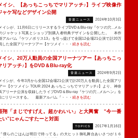
メイシ、【あっちこっちでマリアッチ♪】ライブ映像作
ジャケ写などデザイン公開
2024年10月3日
音楽ニュース
シが、11月6日にリリースするライブDVD＆Blu-ray『ケツの穴...メル
のジャケット写真とショップ別購入者特典デザインを公開した。 本作
新アルバム『ケツノポリス13』を引っ提げて全国12会場21公演で計20万
員した全国アリーナツアー【ケツメイ・・・
続きを読む
メイシ、20万人動員の全国アリーナツアー【あっちこっ
リアッチ♪】をDVD＆Blu-ray化
2024年9月2日
音楽ニュース
イシが、今年3月から全国12会場21公演で計20万人を動員した全国アリ
アー【ケツメイシ TOUR 2024 あっちこっちでマリアッチ♪】より、神奈
アリーナ公演を収録したライブDVD＆Blu-ray『ケツの穴...メルヘン』を
6日にリリースする。 最新アルバム『・・・
続きを読む
裕翔「まじですげえ。超かわいい」と大興奮 “今一番
たい”にゃんごすたーと対面
2017年1月16日
TOPICS
僕らのごはんは明日で待ってる』の大ヒット御礼舞台あいさつが１６