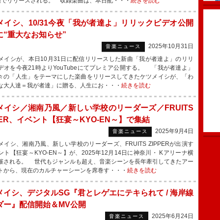
態でリリースされる。 収録楽曲は、本日配・・・
続きを読む
メイシ、10/31今夜「我が者達よ」リリックビデオ公開
に“重大なお知らせ”
2025年10月31日
音楽ニュース
イシが、本日10月31日に配信リリースした新曲「我が者達よ」のリリ
デオを今夜21時よりYouTubeにてプレミア公開する。 「我が者達よ」
々の「人生」をテーマにした楽曲をリリースしてきたケツメイシが、「わ
な大人達＝我が者達」に贈る、人生にお・・・
続きを読む
メイシ／湘南乃風／新しい学校のリーダーズ／FRUITS
PER、イベント【狂宴～KYO-EN～】で集結
2025年9月4日
音楽ニュース
イシ、湘南乃風、新しい学校のリーダーズ、FRUITS ZIPPERが出演す
ント【狂宴～KYO-EN～】が、2025年12月14日に神奈川・ Kアリーナ横
催される。 世代もジャンルも超え、音楽シーンを長年牽引してきたアー
トから、現在のカルチャーシーンを席巻す・・・
続きを読む
メイシ、デジタルSG『君とレゲエにテキられて / 海岸線
ダー』配信開始＆MV公開
2025年6月24日
音楽ニュース