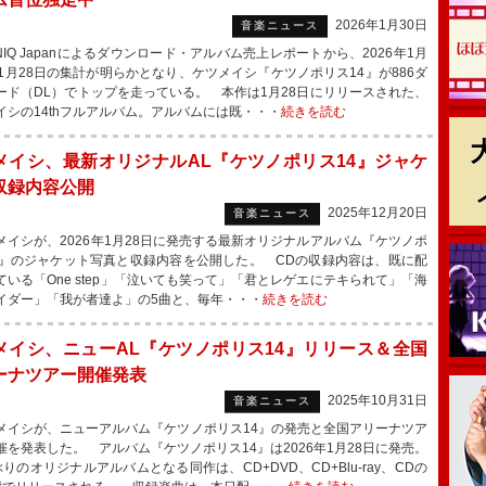
2026年1月30日
音楽ニュース
NIQ Japanによるダウンロード・アルバム売上レポートから、2026年1月
～1月28日の集計が明らかとなり、ケツメイシ『ケツノポリス14』が886ダ
ード（DL）でトップを走っている。 本作は1月28日にリリースされた、
イシの14thフルアルバム。アルバムには既・・・
続きを読む
メイシ、最新オリジナルAL『ケツノポリス14』ジャケ
収録内容公開
2025年12月20日
音楽ニュース
イシが、2026年1月28日に発売する最新オリジナルアルバム『ケツノポ
4』のジャケット写真と収録内容を公開した。 CDの収録内容は、既に配
ている「One step」「泣いても笑って」「君とレゲエにテキられて」「海
イダー」「我が者達よ」の5曲と、毎年・・・
続きを読む
メイシ、ニューAL『ケツノポリス14』リリース＆全国
ーナツアー開催発表
2025年10月31日
音楽ニュース
イシが、ニューアルバム『ケツノポリス14』の発売と全国アリーナツア
催を発表した。 アルバム『ケツノポリス14』は2026年1月28日に発売。
りのオリジナルアルバムとなる同作は、CD+DVD、CD+Blu-ray、CDの