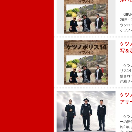
GfK/
26日
ウンロ
ケツメ
ケツ
写＆
ケツメ
リス1
信され
岸線サ
ケツ
アリ
ケツメ
ーの開
約2年ぶ