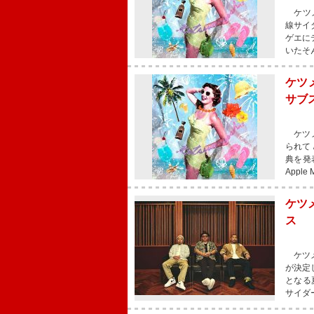
ケツメ
線サイ
ゲエに
いたそ
ケツ
サブ
ケツメ
られて
典を発
Apple
ケツ
ス
ケツメ
が決定
となる
サイダ