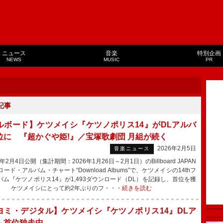
ニュース
音楽
特別企画
NEWS
MUSIC
PR
記事
ルボード】ケツメイシ『ケツノポリス14』がDLアルバ
位に 『超かぐや姫!』／宝塚歌劇団 月組が続く
2026年2月5日
音楽ニュース
年2月4日公開（集計期間：2026年1月26日～2月1日）のBillboard JAPAN
ード・アルバム・チャート“Download Albums”で、ケツメイシの14thフ
バム『ケツノポリス14』が1,493ダウンロード（DL）を記録し、首位を獲
。 ケツメイシにとって約2年ぶりのフ・・・
続きを読む
ヨミ・デジタル】ケツメイシ『ケツノポリス14』DLア
ム首位独走中