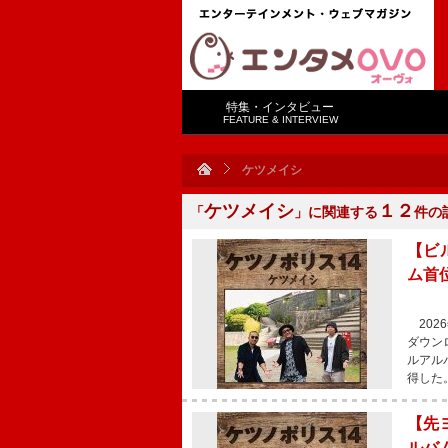
特集・インタビュー
FEATURE & INTERVIEW
ケツメイシ
ケツメイシ
１２
「
」に関連する
件の
【ビ
ム首
2026
ダウンロ
ルアル
得した
【先
ルバ