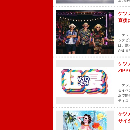
全3形
ケツ
直後
ケツメ
ックビ
は、数
がまま
ケツ
ZIP
ケツメ
るイベ
浜で開
ティス
ケツ
サイ