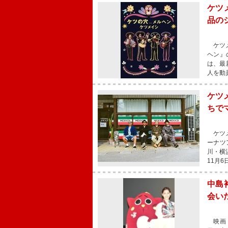
ケツ
品の
ケツメイ
ヘン』
は、最
人を動
ケツ
ちでマ
ケツメ
ーナツ
川・横浜
11月
中島
会い
映画『