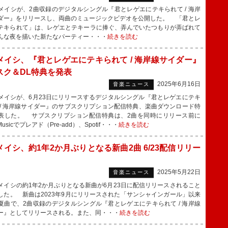
イシが、2曲収録のデジタルシングル『君とレゲエにテキられて / 海岸
ダー』をリリースし、両曲のミュージックビデオを公開した。 「君とレ
テキられて」は、レゲエとテキーラに捧ぐ、弄んでいたつもりが弄ばれて
んな夜を描いた新たなパーティー・・・
続きを読む
メイシ、『君とレゲエにテキられて / 海岸線サイダー』
スク＆DL特典を発表
2025年6月16日
音楽ニュース
イシが、6月23日にリリースするデジタルシングル『君とレゲエにテキ
 / 海岸線サイダー』のサブスクリプション配信特典、楽曲ダウンロード特
表した。 サブスクリプション配信特典は、2曲を同時にリリース前に
 Musicでプレアド（Pre-add）、Spotif・・・
続きを読む
メイシ、約1年2か月ぶりとなる新曲2曲 6/23配信リリー
2025年5月22日
音楽ニュース
イシの約1年2か月ぶりとなる新曲が6月23日に配信リリースされること
した。 新曲は2023年9月にリリースされた「サンシャインガール」以来
夏曲で、2曲収録のデジタルシングル『君とレゲエにテキられて / 海岸線
ー』としてリリースされる。また、同・・・
続きを読む