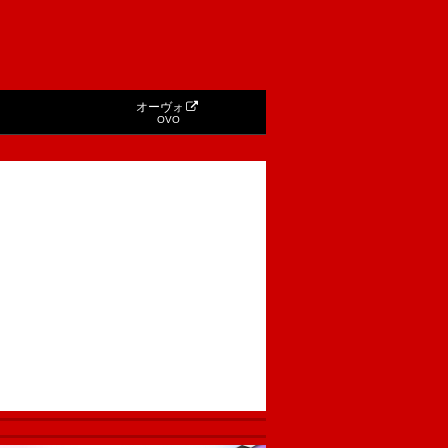
オーヴォ
OVO