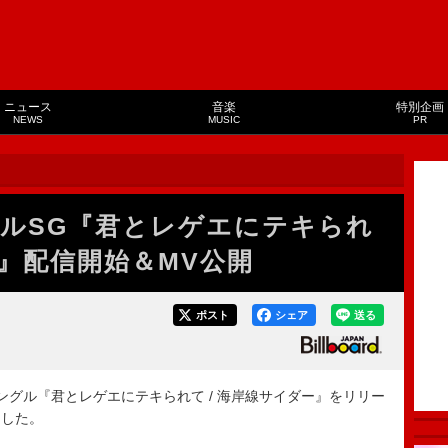
ニュース
音楽
特別企画
NEWS
MUSIC
PR
ルSG『君とレゲエにテキられ
ー』配信開始＆MV公開
ポスト
シェア
送る
グル『君とレゲエにテキられて / 海岸線サイダー』をリリー
開した。