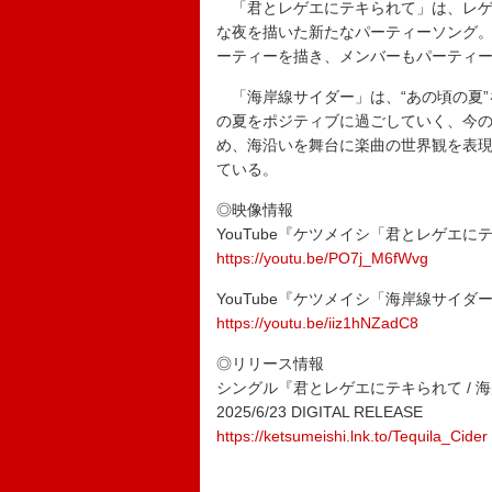
「君とレゲエにテキられて」は、レゲ
な夜を描いた新たなパーティーソング。
ーティーを描き、メンバーもパーティ
「海岸線サイダー」は、“あの頃の夏”
の夏をポジティブに過ごしていく、今の
め、海沿いを舞台に楽曲の世界観を表
ている。
◎映像情報
YouTube『ケツメイシ「君とレゲエ
https://youtu.be/PO7j_M6fWvg
YouTube『ケツメイシ「海岸線サイ
https://youtu.be/iiz1hNZadC8
◎リリース情報
シングル『君とレゲエにテキられて / 
2025/6/23 DIGITAL RELEASE
https://ketsumeishi.lnk.to/Tequila_Cider