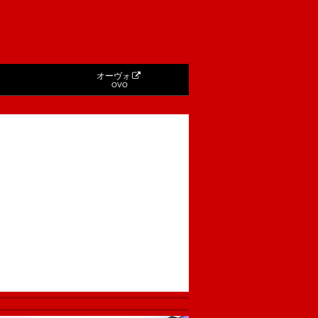
オーヴォ
OVO