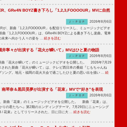
PPER、GRe4N BOYZ書き下ろし「1,2,3,FOOOOUR」MVに自然
2026年8月6日
Ｊ－ＰＯＰ
PPERが、新曲「1,2,3,FOOOOUR」を配信リリースし、ミュージックビデオ
「1,2,3,FOOOOUR」は、GRe4N BOYZによる書き下ろし楽曲。電車
の未来へ向かう人々の姿を …
続きを読む
園井寧々が出演する「花火が瞬いて」MVはひと夏の物語
2026年8月6日
Ｊ－ＰＯＰ
曲「花火が瞬いて」のミュージックビデオを公開した。 2026年7月29
スされた新曲「花火が瞬いて」は、テレビ西日本の番組『じもちゃんね
プソング。地元・福岡の花火大会で過ごしたひと夏の思い出を描い …
続
ake、南琴奈＆黒田昊夢が出演する「花束」MVで“好き”を表現
2026年8月6日
Ｊ－ＰＯＰ
keが、新曲「花束」のミュージックビデオを公開した。 新曲「花束」は、
かりの君たちへ』第2期のエンディングテーマ。7月29日にニューシング
LB / 花束』としてリリースされた、日に日に大 …
続きを読む