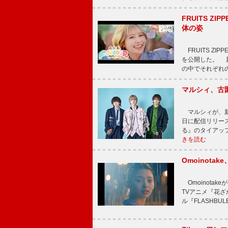
FRUITS ZI
体の姿
FRUITS ZI
を公開した。 新曲
の中でそれぞれ
マルシィ、古
マルシィが、新
日に配信リリー
る』のタイアッ
きを読む
Omoinot
Omoinota
TVアニメ『花ざ
ル『FLASHBU