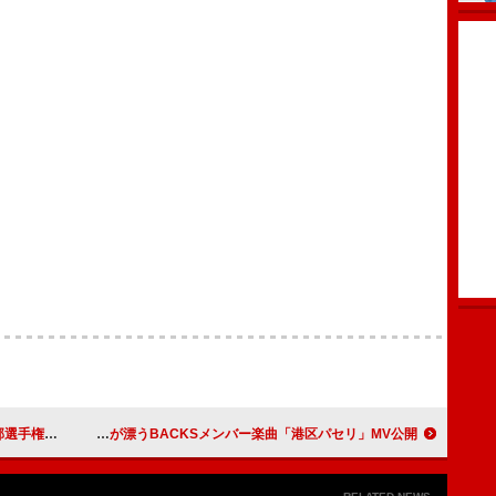
!」配信リリース
櫻坂46、大人なムードが漂うBACKSメンバー楽曲「港区パセリ」MV公開