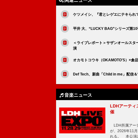
関連ニュース
ケツメイシ、『君とレゲエにテキられて
平井 大、“LUCKY BAG”シリーズ
＜ライブレポート＞サザンオールスタ
演
オカモトコウキ（OKAMOTO'S）×倉品
Def Tech、新曲「Child in me
音楽ニュース
LDHアーティス
催
LDH所属アーティス
が、2026年1
れる。 本公演は