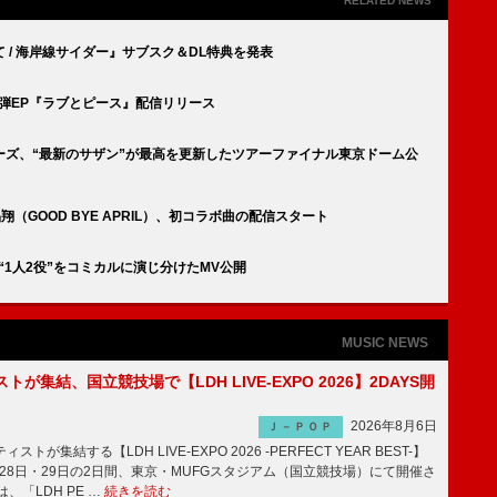
RELATED NEWS
 / 海岸線サイダー』サブスク＆DL特典を発表
第10弾EP『ラブとピース』配信リリース
ーズ、“最新のサザン”が最高を更新したツアーファイナル東京ドーム公
翔（GOOD BYE APRIL）、初コラボ曲の配信スタート
」配信＆“1人2役”をコミカルに演じ分けたMV公開
MUSIC NEWS
トが集結、国立競技場で【LDH LIVE-EXPO 2026】2DAYS開
2026年8月6日
Ｊ－ＰＯＰ
トが集結する【LDH LIVE-EXPO 2026 -PERFECT YEAR BEST-】
1月28日・29日の2日間、東京・MUFGスタジアム（国立競技場）にて開催さ
、「LDH PE …
続きを読む