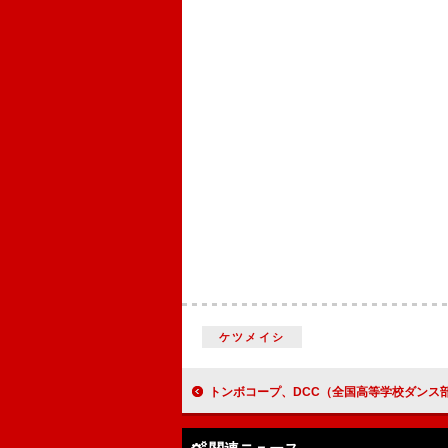
ケツメイシ
トンボコープ、DCC（全国高等学校ダンス部選手権）テーマソングの新曲「Freeedom