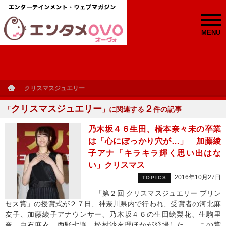
MENU
クリスマスジュエリー
クリスマスジュエリー
２
「
」に関連する
件の記事
乃木坂４６生田、橋本奈々未の卒業
は「心にぽっかり穴が…」 加藤綾
子アナ「キラキラ輝く思い出はな
い」クリスマス
2016年10月27日
TOPICS
「第２回 クリスマスジュエリー プリン
セス賞」の授賞式が２７日、神奈川県内で行われ、受賞者の河北麻
友子、加藤綾子アナウンサー、乃木坂４６の生田絵梨花、生駒里
奈、白石麻衣、西野七瀬、松村沙友理ほかが登場した。 この賞