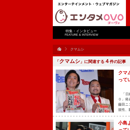
特集・インタビュー
FEATURE & INTERVIEW
クマムシ
クマムシ
４
「
」に関連する
件の記事
クマ
って
「日経
０」発
藤田ニ
規性、
小島
って