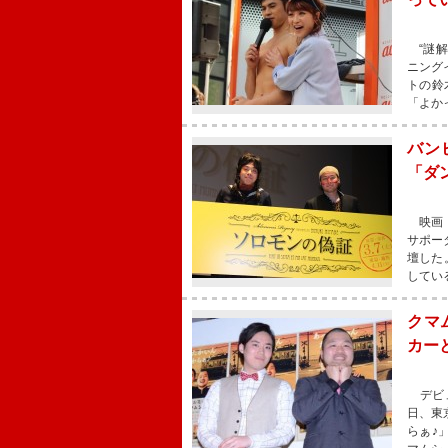
“謎解
ニング
トの鈴
「よか
バン
「ダ
映画『
サポー
壇した
してい
クマ
カー
デビュ
日、東
らぁ♪