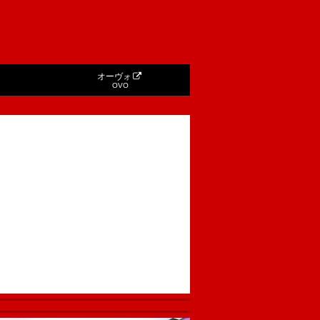
オーヴォ
OVO