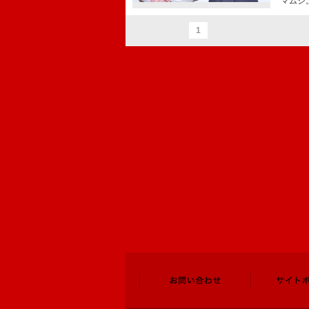
マムシ
1