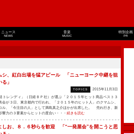
ニュース
音楽
特別企画
NEWS
MUSIC
PR
ムシ、紅白出場を猛アピール 「ニューヨーク中継を狙
いる」
2015年11月3日
TOPICS
トレンディ」（日経ＢＰ社）が選ぶ「２０１５年ヒット商品ベスト３
表会が３日、東京都内で行われ、「２０１５年のヒット人」のクマムシ、
コル、「今注目の人」として満島真之介ほかが出席した。 売れ行き、新
影響力の３要素からヒットの度合い・・・
続きを読む
よしお、８．６秒らを歓迎 「“一発屋会”を開こうと思
いる」