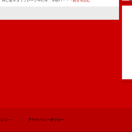
。同じ歌ネタでブレーク中の８．６秒バ・・・
続きを読む