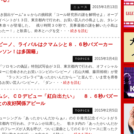
2015年3月13日
ニュース
き脱出ゲーム”ａｕからの挑戦状「コール研究所の謎を解明せよ」オープ
イベントが１３日、東京都内で行われ、お笑い芸人の小島よしお、タレン
木奈々が登場した。 残り時間３０秒で、見事最後の謎を解いた小島は
ったー！」と歓喜し、鈴木とハグを交・・・
続きを読む
ビーノ、ライバルはクマムシと８．６秒バズーカー
ンソン！は多国籍」
2015年3月4日
TOPICS
ソロモンの偽証』特別試写会が３日、東京都内で行われ、オフィシャル
ターに任命されたお笑いコンビのバンビーノ（石山大輔、藤田裕樹）が登
。 “ラッスンゴレライ”“あったかいんだから～”と並んで、いま世を席巻
るお笑い芸人バンビーノ。「ダン・・・
続きを読む
ムシ、ＣＤデビュー「紅白出たい」 ８．６秒バズー
との友好関係アピール
2015年2月5日
TOPICS
ーシングル「あったかいんだからぁ♪」のＣＤ発売記念イベントが５
京都内で行われ、クマムシが出席した。 歌ネタ内の「あったかいんだか
」のフレーズが人気を呼び、ついに楽曲としてのＣＤリリースに至ったク