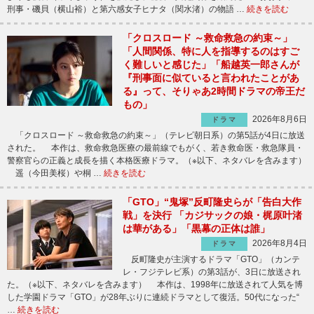
刑事・磯貝（横山裕）と第六感女子ヒナタ（関水渚）の物語 …
続きを読む
「クロスロード ～救命救急の約束～」
「人間関係、特に人を指導するのはすご
く難しいと感じた」「船越英一郎さんが
『刑事面に似ていると言われたことがあ
る』って、そりゃあ2時間ドラマの帝王だ
もの」
2026年8月6日
ドラマ
「クロスロード ～救命救急の約束～」（テレビ朝日系）の第5話が4日に放送
された。 本作は、救命救急医療の最前線でもがく、若き救命医・救急隊員・
警察官らの正義と成長を描く本格医療ドラマ。（※以下、ネタバレを含みます）
遥（今田美桜）や桐 …
続きを読む
「GTO」“鬼塚”反町隆史らが「告白大作
戦」を決行 「カジサックの娘・梶原叶渚
は華がある」「黒幕の正体は誰」
2026年8月4日
ドラマ
反町隆史が主演するドラマ「GTO」（カンテ
レ・フジテレビ系）の第3話が、3日に放送され
た。（※以下、ネタバレを含みます） 本作は、1998年に放送されて人気を博
した学園ドラマ「GTO」が28年ぶりに連続ドラマとして復活。50代になった“
…
続きを読む