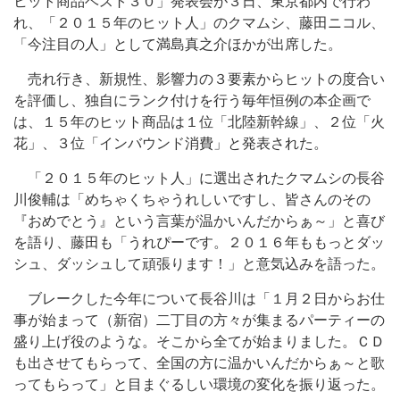
ヒット商品ベスト３０」発表会が３日、東京都内で行わ
れ、「２０１５年のヒット人」のクマムシ、藤田ニコル、
「今注目の人」として満島真之介ほかが出席した。
売れ行き、新規性、影響力の３要素からヒットの度合い
を評価し、独自にランク付けを行う毎年恒例の本企画で
は、１５年のヒット商品は１位「北陸新幹線」、２位「火
花」、３位「インバウンド消費」と発表された。
「２０１５年のヒット人」に選出されたクマムシの長谷
川俊輔は「めちゃくちゃうれしいですし、皆さんのその
『おめでとう』という言葉が温かいんだからぁ～」と喜び
を語り、藤田も「うれぴーです。２０１６年ももっとダッ
シュ、ダッシュして頑張ります！」と意気込みを語った。
ブレークした今年について長谷川は「１月２日からお仕
事が始まって（新宿）二丁目の方々が集まるパーティーの
盛り上げ役のような。そこから全てが始まりました。ＣＤ
も出させてもらって、全国の方に温かいんだからぁ～と歌
ってもらって」と目まぐるしい環境の変化を振り返った。