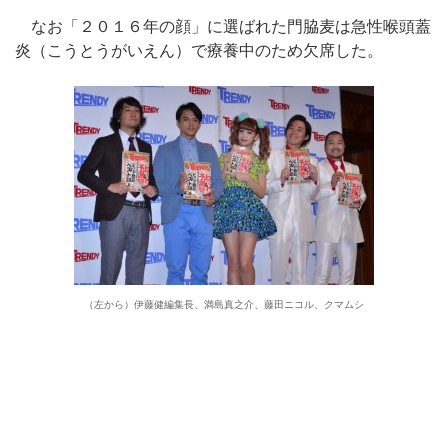
なお「２０１６年の顔」に選ばれた門脇麦は急性喉頭蓋
炎（こうとうがいえん）で療養中のため欠席した。
（左から）伊藤健編集長、満島真之介、藤田ニコル、クマムシ