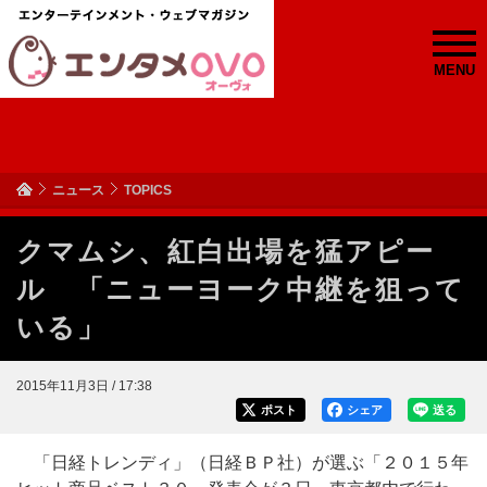
MENU
ニュース
TOPICS
クマムシ、紅白出場を猛アピー
ル 「ニューヨーク中継を狙って
いる」
2015年11月3日 / 17:38
ポスト
シェア
送る
「日経トレンディ」（日経ＢＰ社）が選ぶ「２０１５年