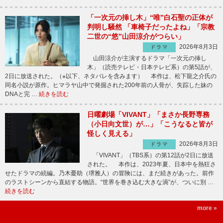
「一次元の挿し木」“唯”白石聖の正体が
判明し騒然 「車椅子だったよね」「宗教
二世の“悠”山田涼介がつらい」
2026年8月3日
ドラマ
山田涼介が主演するドラマ「一次元の挿し
木」（読売テレビ・日本テレビ系）の第5話が、
2日に放送された。（※以下、ネタバレを含みます） 本作は、松下龍之介氏の
同名小説が原作。ヒマラヤ山中で発掘された200年前の人骨が、失踪した妹の
DNAと完 …
続きを読む
日曜劇場「VIVANT」「まさか長野専務
（小日向文世）が…」「こうなると皆が
怪しく見える」
2026年8月3日
ドラマ
「VIVANT」（TBS系）の第12話が2日に放送
された。 本作は、2023年夏、日本中を熱狂さ
せたドラマの続編。乃木憂助（堺雅人）の冒険には、まだ続きがあった。前作
のラストシーンから直結する物語。“世界を巻き込む大きな渦”が、ついに別 …
続きを読む
more »