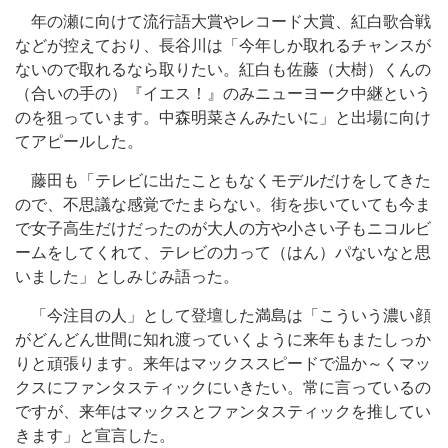
年の瀬に向けて流行語大賞やレコード大賞、紅白歌合戦
などが控えており、長谷川は「今年しか取れるチャンスが
ないので取れるなら取りたい。紅白も佐藤（大樹）くんの
（合いの手の）『イエス！』のみニューヨーク中継という
のを狙っています。中森明菜さんみたいに」と出場に向け
てアピールした。
藤田も「テレビに出たこともなくモデルだけをしてきた
ので、不思議な感覚でたまらない。街を歩いていても今ま
で女子高生だけだったのが大人の方や小さい子もニコルビ
ームをしてくれて、テレビの力って（はん）パないなと思
いました」としみじみ語った。
「今注目の人」として登壇した満島は「こういう濃い顔
がどんどん世間に知れ渡っていくように来年もまたしっか
りと頑張ります。来年はマックススピードで温か～くマッ
クスにファンタスティックにいきたい。常に言っているの
ですが、来年はマックスとファンタスティックを推してい
きます」と宣言した。