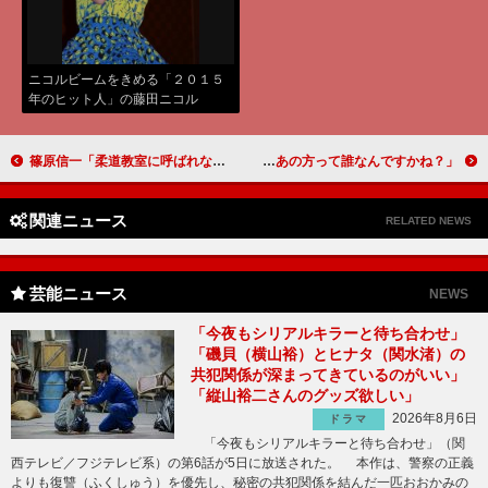
ニコルビームをきめる「２０１５
年のヒット人」の藤田ニコル
篠原信一「柔道教室に呼ばれなくなった」 「柔道着は皮膚がこすれて痛い」
尾上松也、交際質問はぐらかす 「あの方って誰なんですかね？」
関連ニュース
RELATED NEWS
芸能ニュース
NEWS
「今夜もシリアルキラーと待ち合わせ」
「磯貝（横山裕）とヒナタ（関水渚）の
共犯関係が深まってきているのがいい」
「縦山裕二さんのグッズ欲しい」
2026年8月6日
ドラマ
「今夜もシリアルキラーと待ち合わせ」（関
西テレビ／フジテレビ系）の第6話が5日に放送された。 本作は、警察の正義
よりも復讐（ふくしゅう）を優先し、秘密の共犯関係を結んだ一匹おおかみの