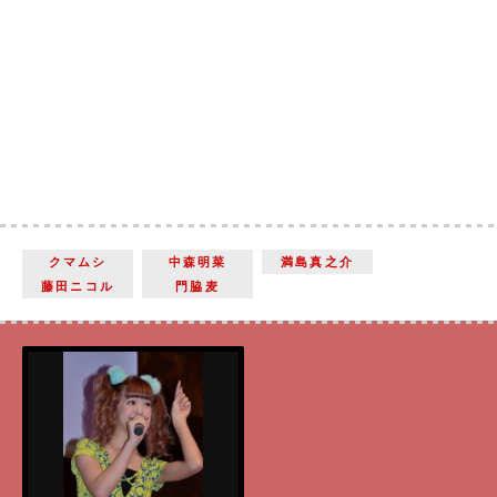
クマムシ
中森明菜
満島真之介
藤田ニコル
門脇麦