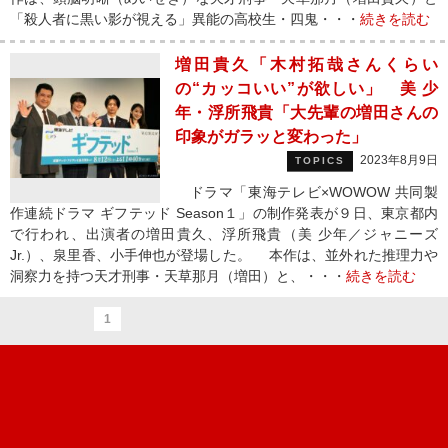
「殺人者に黒い影が視える」異能の高校生・四鬼・・・
続きを読む
増田貴久「木村拓哉さんくらい
の“カッコいい”が欲しい」 美 少
年・浮所飛貴「大先輩の増田さんの
印象がガラッと変わった」
2023年8月9日
TOPICS
ドラマ「東海テレビ×WOWOW 共同製
作連続ドラマ ギフテッド Season１」の制作発表が９日、東京都内
で行われ、出演者の増田貴久、浮所飛貴（美 少年／ジャニーズ
Jr.）、泉里香、小手伸也が登場した。 本作は、並外れた推理力や
洞察力を持つ天才刑事・天草那月（増田）と、・・・
続きを読む
1