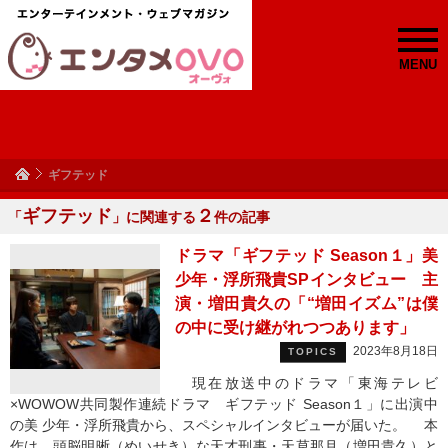
MENU
ギフテッド
ギフテッド
２
「
」に関連する
件の記事
ドラマ「ギフテッド Season１」美
少年・浮所飛貴SPインタビュー 主
演・増田貴久の「“増田イズム”は僕
の中に受け継がれつつあります」
2023年8月18日
TOPICS
現在放送中のドラマ「東海テレビ
×WOWOW共同製作連続ドラマ ギフテッド Season１」に出演中
の美 少年・浮所飛貴から、スペシャルインタビューが届いた。 本
作は、頭脳明晰（めいせき）な天才刑事・天草那月（増田貴久）と