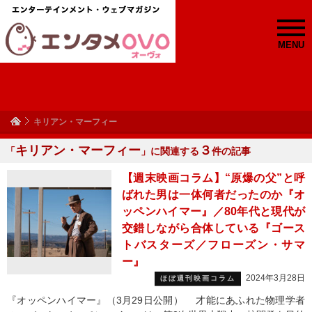
MENU
キリアン・マーフィー
キリアン・マーフィー
３
「
」に関連する
件の記事
【週末映画コラム】“原爆の父”と呼
ばれた男は一体何者だったのか『オ
ッペンハイマー』／80年代と現代が
交錯しながら合体している『ゴース
トバスターズ／フローズン・サマ
ー』
2024年3月28日
ほぼ週刊映画コラム
『オッペンハイマー』（3月29日公開） 才能にあふれた物理学者