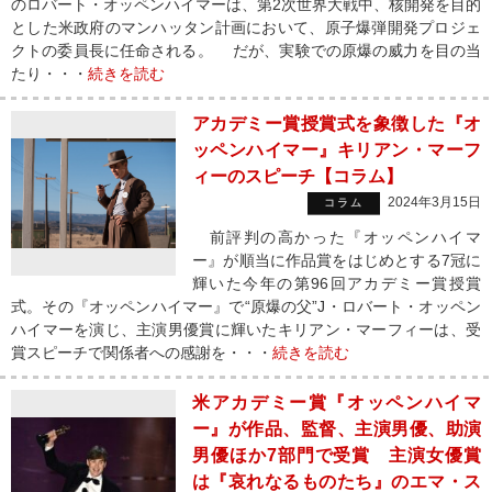
のロバート・オッペンハイマーは、第2次世界大戦中、核開発を目的
とした米政府のマンハッタン計画において、原子爆弾開発プロジェ
クトの委員長に任命される。 だが、実験での原爆の威力を目の当
たり・・・
続きを読む
アカデミー賞授賞式を象徴した『オ
ッペンハイマー』キリアン・マーフ
ィーのスピーチ【コラム】
2024年3月15日
コラム
前評判の高かった『オッペンハイマ
ー』が順当に作品賞をはじめとする7冠に
輝いた今年の第96回アカデミー賞授賞
式。その『オッペンハイマー』で“原爆の父”J・ロバート・オッペン
ハイマーを演じ、主演男優賞に輝いたキリアン・マーフィーは、受
賞スピーチで関係者への感謝を・・・
続きを読む
米アカデミー賞『オッペンハイマ
ー』が作品、監督、主演男優、助演
男優ほか7部門で受賞 主演女優賞
は『哀れなるものたち』のエマ・ス