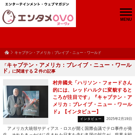
MENU
キャプテン・アメリカ：ブレイブ・ニュー・ワールド
キャプテン・アメリカ：ブレイブ・ニュー・ワール
「
ド
２
」に関連する
件の記事
村井國夫「ハリソン・フォードさん
的には、レッドハルクに変貌すると
ころが注目です」『キャプテン・ア
メリカ：ブレイブ・ニュー・ワール
ド』【インタビュー】
2025年2月19日
インタビュー
アメリカ大統領サディアス・ロスが開く国際会議でテロ事件が発
生。それをきっかけに生まれた日本を含む各国の対立が、世界大戦