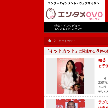
特集・インタビュー
FEATURE & INTERVIEW
キットカット
キットカット
３
「
」に関連する
件の
知英
と予
「キッ
京都内
ョコラ
業した
ラグ
は自