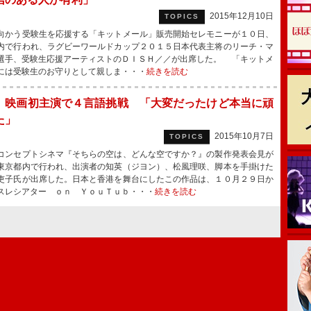
2015年12月10日
TOPICS
かう受験生を応援する「キットメール」販売開始セレモニーが１０日、
内で行われ、ラグビーワールドカップ２０１５日本代表主将のリーチ・マ
選手、受験生応援アーティストのＤＩＳＨ／／が出席した。 「キットメ
には受験生のお守りとして親しま・・・
続きを読む
、映画初主演で４言語挑戦 「大変だったけど本当に頑
た」
2015年10月7日
TOPICS
ンセプトシネマ『そちらの空は、どんな空ですか？』の製作発表会見が
東京都内で行われ、出演者の知英（ジヨン）、松風理咲、脚本を手掛けた
吏子氏が出席した。日本と香港を舞台にしたこの作品は、１０月２９日か
スレシアター ｏｎ ＹｏｕＴｕｂ・・・
続きを読む