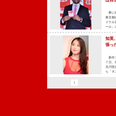
夢に向
東京都
イケル
ール」
知英
張っ
新作コ
７日、
北川悦
ら「ネ
1