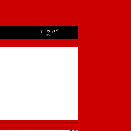
オーヴォ
OVO