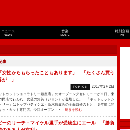
ニュース
音楽
特別企画
NEWS
MUSIC
PR
記事
「女性からもらったこともあります」 「たくさん買う
算が…」
2017年2月2日
TOPICS
トカットショコラトリー銀座店」のオープニングセレモニーが２日、東
の同店で行われ、女優の知英（ジヨン）が登壇した。 「キットカットシ
トリー」はトップパティシエ・高木康政氏の全面監修のもと、３年前に開
キットカット専門店。今回オープン・・・
続きを読む
ビーのリーチ・マイケル選手が受験生にエール 「勝負
信のある人が有利」