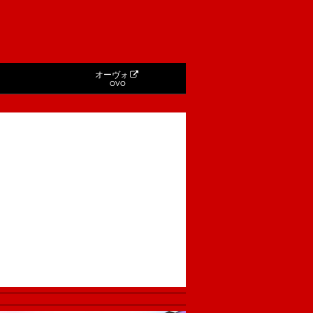
オーヴォ
OVO