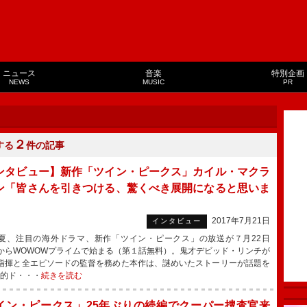
ニュース
音楽
特別企画
NEWS
MUSIC
PR
２
する
件の記事
ンタビュー】新作「ツイン・ピークス」カイル・マクラ
ン「皆さんを引きつける、驚くべき展開になると思いま
2017年7月21日
インタビュー
、注目の海外ドラマ、新作「ツイン・ピークス」の放送が７月22日
からWOWOWプライムで始まる（第１話無料）。鬼才デビッド・リンチが
指揮と全エピソードの監督を務めた本作は、謎めいたストーリーが話題を
説的ド・・・
続きを読む
イン・ピークス」25年ぶりの続編でクーパー捜査官来