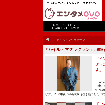
特集・インタビュー
FEATURE & INTERVIEW
カイル・マクラクラン
カイル・マクラクラン
「
」に関連
【イ
クラ
す」
この夏
（土）
制作総
呼び、1990年代に社会現象を巻き起こした伝
「ツ