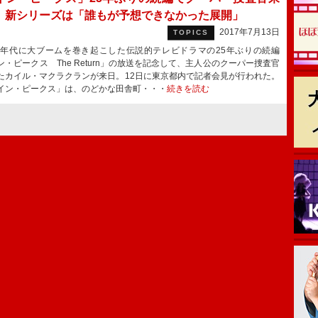
 新シリーズは「誰もが予想できなかった展開」
2017年7月13日
TOPICS
0年代に大ブームを巻き起こした伝説的テレビドラマの25年ぶりの続編
ン・ピークス The Return」の放送を記念して、主人公のクーパー捜査官
たカイル・マクラクランが来日。12日に東京都内で記者会見が行われた。
ン・ピークス」は、のどかな田舎町・・・
続きを読む