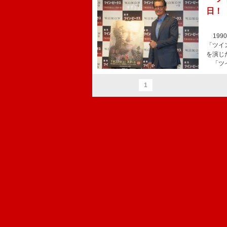
日！
199
「ツイ
を演じ
「ツイ
1