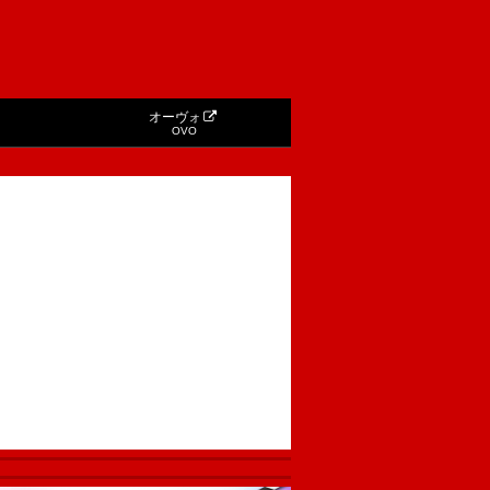
オーヴォ
OVO