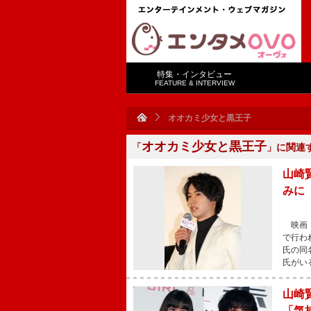
特集・インタビュー
FEATURE & INTERVIEW
オオカミ少女と黒王子
オオカミ少女と黒王子
「
」に関連
山崎
みに
映画『
で行わ
氏の同
氏がい
山崎
「気