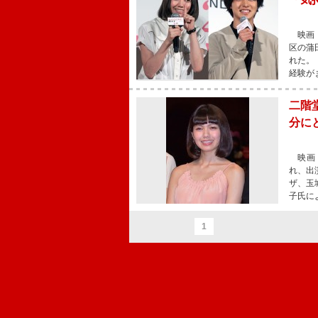
映画『
区の蒲
れた。
経験が
二階
分に
映画『
れ、出
ザ、玉
子氏に
1