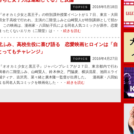
2016年5月18日
TOPICS
オオカミ少女と黒王子』の特別課外授業イベントが１７日、東京・大田
田女子高校で行われ、主演の二階堂ふみと山崎賢人が特別講師として招か
 この映画は、漫画家・八田鮎子氏による同名人気コミックが原作。恋愛
まったくないエリカ（二階堂）は・・・
続きを読む
堂ふみ、高校生役に喜び語る 恋愛映画ヒロインは「自
とってもチャレンジ」
2016年4月27日
TOPICS
オオカミ少女と黒王子』ジャパンプレミアが２７日、東京都内で行わ
演者の二階堂ふみ、山崎賢人、鈴木伸之、門脇麦、横浜流星、池田エライ
城ティナ、吉沢亮、菜々緒と廣木隆一監督が出席した。 漫画家・八田鮎
よる同名人気コミックを映画化した・・・
続きを読む