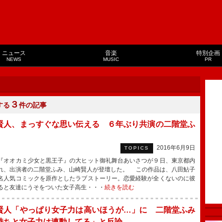
ニュース
音楽
特別企画
NEWS
MUSIC
PR
３
する
件の記事
賢人、まっすぐな思い伝える ６年ぶり共演の二階堂ふ
2016年6月9日
TOPICS
オオカミ少女と黒王子』の大ヒット御礼舞台あいさつが９日、東京都内
れ、出演者の二階堂ふみ、山崎賢人が登壇した。 この作品は、八田鮎子
名人気コミックを原作としたラブストーリー。恋愛経験が全くないのに彼
ると友達にうそをついた女子高生・・・
続きを読む
賢人「やっぱり女子力は高いほうが…」に 二階堂ふみ
持ちと女子力は連動してる」と反論