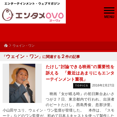
MENU
ウェイン・ワン
ウェイン・ワン
２
「
」に関連する
件の記事
たけし“討論できる映画”の重要性を
訴える 「最近はあまりにもエンタ
ーテインメント重視」
2016年2月27日
TOPICS
映画『女が眠る時』の初日舞台あいさ
つが２７日、東京都内で行われ、出演者
のビートたけし、西島秀俊、忽那汐里、
小山田サユリ、ウェイン・ワン監督が登壇した。 本作は、『スモ
ーク』などのワン監督が、初めて日本人キャストを使って製作した