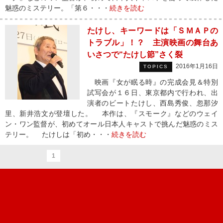
魅惑のミステリー。「第６・・・
続きを読む
たけし、キーワードは「ＳＭＡＰの
トラブル」！？ 主演映画の舞台あ
いさつで“たけし節”さく裂
2016年1月16日
TOPICS
映画『女が眠る時』の完成会見＆特別
試写会が１６日、東京都内で行われ、出
演者のビートたけし、西島秀俊、忽那汐
里、新井浩文が登壇した。 本作は、『スモーク』などのウェイ
ン・ワン監督が、初めてオール日本人キャストで挑んだ魅惑のミス
テリー。 たけしは「初め・・・
続きを読む
1