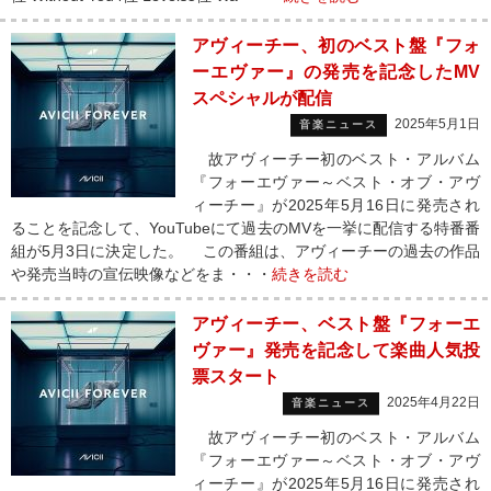
アヴィーチー、初のベスト盤『フォ
ーエヴァー』の発売を記念したMV
スペシャルが配信
2025年5月1日
音楽ニュース
故アヴィーチー初のベスト・アルバム
『フォーエヴァー～ベスト・オブ・アヴ
ィーチー』が2025年5月16日に発売され
ることを記念して、YouTubeにて過去のMVを一挙に配信する特番番
組が5月3日に決定した。 この番組は、アヴィーチーの過去の作品
や発売当時の宣伝映像などをま・・・
続きを読む
アヴィーチー、ベスト盤『フォーエ
ヴァー』発売を記念して楽曲人気投
票スタート
2025年4月22日
音楽ニュース
故アヴィーチー初のベスト・アルバム
『フォーエヴァー～ベスト・オブ・アヴ
ィーチー』が2025年5月16日に発売され