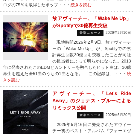
ログの75％を取得したポップ・・・
続きを読む
故アヴィーチー、「Wake Me Up」
がSpotifyで30億再生突破
2026年2月10日
音楽ニュース
現地時間2026年2月9日、故アヴィーチ
ーの「Wake Me Up」が、Spotifyでの累
計再生回数30億回を突破したことが同社
の担当者によって明らかになった。2013
年に発表されたこのEDMとカントリーを融合したヒット曲は、30億
再生を超えた全51曲のうちの1曲となる。 この記録は、・・・
続
きを読む
アヴィーチー、「Let's Ride
Away」のジョナス・ブルーによる
リミックス公開
2025年6月20日
音楽ニュース
2025年5月16日に発売されたアヴィー
チー初のベスト・アルバム『フォーエヴ