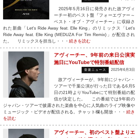
2025年5月16日に発売された故アヴィ
ーチー初のベスト盤『フォーエヴァー～
ベスト・オブ・アヴィーチー』に収録さ
れた新曲「Let's Ride Away feat. Elle King」のリミックス「Let's
Ride Away feat. Elle King (MEDUZA For Tim Remix)」が配信され
た。 リミックスを担当し・・・
続きを読む
アヴィーチー、9年前の来日公演実
施日にYouTubeで特別番組配信
2025年6月3日
音楽ニュース
故アヴィーチーが、9年前にジャパン・
ツアーで千葉公演が行った日である6月5
日の21時よりYouTubeにて特別番組の配
信が決定した。 この番組では9年前の
ジャパン・ツアーで披露された楽曲を中心に人気曲のライブ映像や
ミュージック・ビデオが配信される。チャット欄も開放・・・
続き
を読む
アヴィーチー、初のベスト盤よりエ