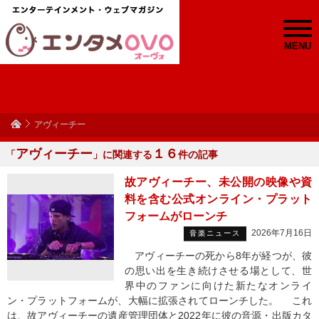
MENU
アヴィーチー
アヴィーチー
１６
「
」に関連する
件の記事
故アヴィーチー、未公開の映像や資
料を含む公式オンライン・プラット
フォームがローンチ
2026年7月16日
音楽ニュース
アヴィーチーの死から8年が経つが、彼
の思い出を生き続けさせる場として、世
界中のファンに向けた新たなオンライ
ン・プラットフォームが、大幅に拡張されてローンチした。 これ
は、故アヴィーチーの遺産管理団体と2022年に彼の音源・出版カタ