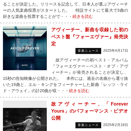
ることが決定した。リリースを記念して、日本人が選ぶアヴィーチ
ーの人気楽曲投票がスタートした。 特設サイトにて最大で3曲の
好きな楽曲を投票することがで・・・
続きを読む
アヴィーチー、新曲を収録した初の
ベスト盤『フォーエヴァー』発売決
定
2025年4月17日
音楽ニュース
故アヴィーチーの初ベスト・アルバム
『フォーエヴァー～ベスト・オブ・アヴ
ィーチー』が発売されることが決定し、
15秒の告知映像が公開された。 本作には、過去の名曲から選り抜
いた19曲と、エル・キングをフィーチャーした新曲「レッツ・ライ
ド・アウェイ」の計20曲が収・・・
続きを読む
故アヴィーチー、「Forever
Yours」のパフォーマンス・ビデオ
公開
2025年2月18日
音楽ニュース