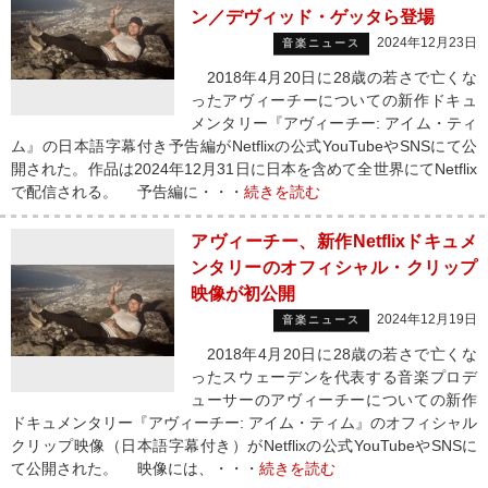
ン／デヴィッド・ゲッタら登場
2024年12月23日
音楽ニュース
2018年4月20日に28歳の若さで亡くな
ったアヴィーチーについての新作ドキュ
メンタリー『アヴィーチー: アイム・ティ
ム』の日本語字幕付き予告編がNetflixの公式YouTubeやSNSにて公
開された。作品は2024年12月31日に日本を含めて全世界にてNetflix
で配信される。 予告編に・・・
続きを読む
アヴィーチー、新作Netflixドキュメ
ンタリーのオフィシャル・クリップ
映像が初公開
2024年12月19日
音楽ニュース
2018年4月20日に28歳の若さで亡くな
ったスウェーデンを代表する音楽プロデ
ューサーのアヴィーチーについての新作
ドキュメンタリー『アヴィーチー: アイム・ティム』のオフィシャル
クリップ映像（日本語字幕付き）がNetflixの公式YouTubeやSNSに
て公開された。 映像には、・・・
続きを読む