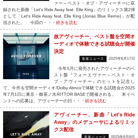
ァー～ベスト・オブ・アヴィーチーに収
録された新曲「Let's Ride Away feat. Elle King」のリミックス第2弾
として「Let's Ride Away feat. Elle King (Jonas Blue Remix)」が配
信された。 今回の・・・
続きを読む
故アヴィーチー、ベスト盤を空間オ
ーディオで体験できる試聴会が開催
決定
2025年6月17日
音楽ニュース
今年5月に発売されたアヴィーチーのベ
スト盤『フォーエヴァー～ベスト・オ
ブ・アヴィーチー』のヒットを記念し
て、今作を空間オーディオ/Dolby Atmosで体験できる試聴会が2025
年7月1日に東京・御茶ノ水RITTOR BASEで開催される。 本イベ
ントへの応募は、アヴィーチーの日・・・
続きを読む
アヴィーチー、新曲「Let's Ride
Away」のメデューサによるリミッ
クス配信
2025年6月6日
音楽ニュース