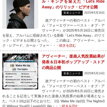
ル・キングを迎えた「Let’s Ride
Away」のリリック・ビデオ公開
2025年5月16日
音楽ニュース
故アヴィーチーの初のベスト・アルバ
ム『フォーエヴァー～ベスト・オブ・ア
ヴィーチー』が2025年5月16日に発売日
を迎え、アルバムに収録されている新曲「Let’s Ride Away」のリリ
ック・ビデオも公開となった。 この曲は、アヴィーチー、ルー
ク・レアード、カール・フォー・・・
続きを読む
アヴィーチー、楽曲人気投票結果が
発表＆日本初ポップアップ・ストア
の商品公開
2025年5月14日
音楽ニュース
故アヴィーチーの初のベスト・アルバ
ム『フォーエヴァー～ベスト・オブ・ア
ヴィーチー』が2025年5月16日に発売さ
れることを記念して実施された楽曲人気投票の結果が発表となっ
た。ベスト10は以下のとおりだ。 1位 Wake Me Up2位 The Nights3
位 Without You4位 Levels5位 Wa・・・
続きを読む