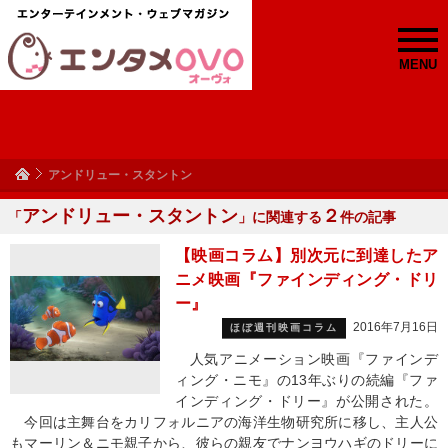
MENU
アンドリュー・スタントン
アンドリュー・スタントン
２
「
」に関連する
件の記事
【映画コラム】別次元に到達したア
ニメ映画『ファインディング・ドリ
ー』
2016年7月16日
ほぼ週刊映画コラム
人気アニメーション映画『ファインデ
ィング・ニモ』の13年ぶりの続編『ファ
インディング・ドリー』が公開された。
今回は主舞台をカリフォルニアの海洋生物研究所に移し、主人公
もマーリン＆ニモ親子から、彼らの親友でナンヨウハギのドリーに