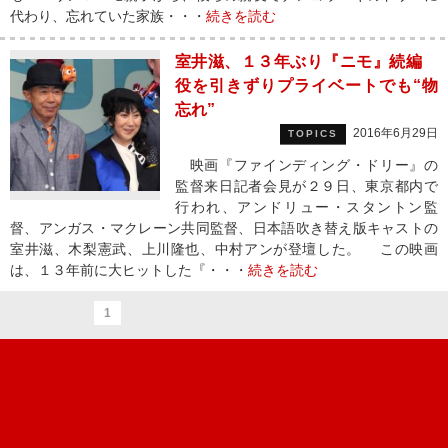
代わり、忘れていた家族・・・
続きを読む
室井滋、１３年ぶり『ニモ』続編
役を引きずりプライベートでも“物
忘れ”
2016年6月29日
TOPICS
映画『ファインディング・ドリー』の
監督来日記者会見が２９日、東京都内で
行われ、アンドリュー・スタントン監
督、アンガス・マクレーン共同監督、日本語吹き替え版キャストの
室井滋、木梨憲武、上川隆也、中村アンが登壇した。 この映画
は、１３年前に大ヒットした『・・・
続きを読む
1