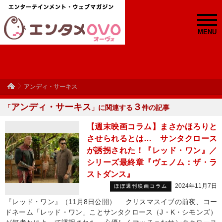
MENU
アンディ・サーキス
アンディ・サーキス
３
「
」に関連する
件の記事
【週末映画コラム】まさかほろりと
させられるとは… サンタクロース
が誘拐された！『レッド・ワン』／
シリーズ最終章『ヴェノム：ザ・ラ
ストダンス』
2024年11月7日
ほぼ週刊映画コラム
『レッド・ワン』（11月8日公開） クリスマスイブの前夜、コー
ドネーム「レッド・ワン」ことサンタクロース（J・K・シモンズ）