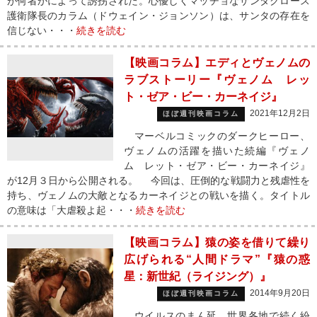
が何者かによって誘拐された。心優しくマッチョなサンタクロース
護衛隊長のカラム（ドウェイン・ジョンソン）は、サンタの存在を
信じない・・・
続きを読む
【映画コラム】エディとヴェノムの
ラブストーリー『ヴェノム レッ
ト・ゼア・ビー・カーネイジ』
2021年12月2日
ほぼ週刊映画コラム
マーベルコミックのダークヒーロー、
ヴェノムの活躍を描いた続編『ヴェノ
ム レット・ゼア・ビー・カーネイジ』
が12月３日から公開される。 今回は、圧倒的な戦闘力と残虐性を
持ち、ヴェノムの大敵となるカーネイジとの戦いを描く。タイトル
の意味は「大虐殺よ起・・・
続きを読む
【映画コラム】猿の姿を借りて繰り
広げられる“人間ドラマ”『猿の惑
星：新世紀（ライジング）』
2014年9月20日
ほぼ週刊映画コラム
ウイルスのまん延、世界各地で続く紛