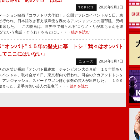
2016年9月1日
TOPICS
ーション映画『コウノトリ大作戦！』公開アフレコイベントが１日、東
で行われ、日本語吹き替え版声優を務めるアンジャッシュの渡部建、児嶋
出席した。 この映画は、世界中で知られる“コウノトリが赤ちゃんを運
る”という寓話（ぐうわ）をもとにし・・・
続きを読む
Ｋ“オンバト”１５年の歴史に幕 トシ「我々はオンバト
してここにはいない」
2014年3月7日
ニュース
のお笑い番組「オンバト最終章 チャンピオン大会直前 １５年間あり
スペシャル」取材会が６日、東京都内で行われ、司会のタカアンドトシを
、アンジャッシュ、スピードワゴンほか多数の芸人が出席した。 １９９
始まった、若手お笑い芸人の登竜門・・・
続きを読む