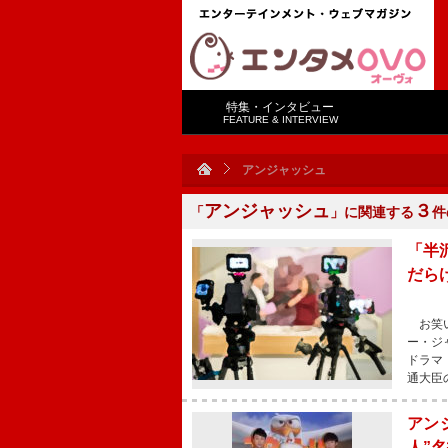
特集・インタビュー
FEATURE & INTERVIEW
アンジャッシュ
アンジャッシュ
３
「
」に関連する
件
「半
だら
お笑い
ー・ジ
ドラマ
通大臣
アン
人”