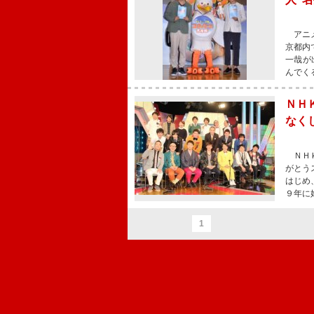
アニメ
京都内
一哉が
んでく
ＮＨ
なく
ＮＨＫ
がとう
はじめ
９年に
1