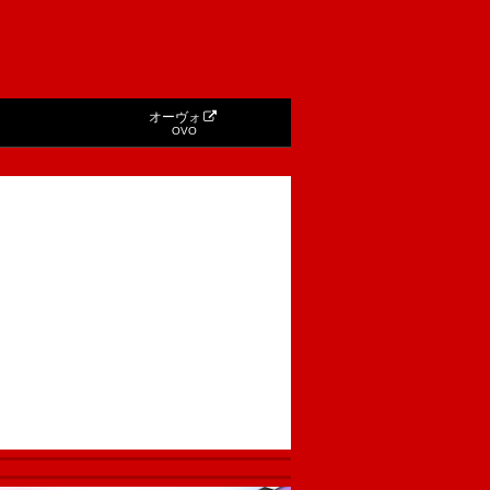
オーヴォ
OVO