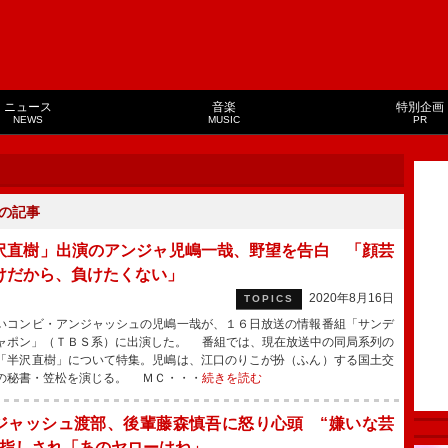
ニュース
音楽
特別企画
NEWS
MUSIC
PR
の記事
沢直樹」出演のアンジャ児嶋一哉、野望を告白 「顔芸
けだから、負けたくない」
2020年8月16日
TOPICS
コンビ・アンジャッシュの児嶋一哉が、１６日放送の情報番組「サンデ
ャポン」（ＴＢＳ系）に出演した。 番組では、現在放送中の同局系列の
「半沢直樹」について特集。児嶋は、江口のりこが扮（ふん）する国土交
の秘書・笠松を演じる。 ＭＣ・・・
続きを読む
ジャッシュ渡部、後輩藤森慎吾に怒り心頭 “嫌いな芸
名指しされ「あのヤローはね」