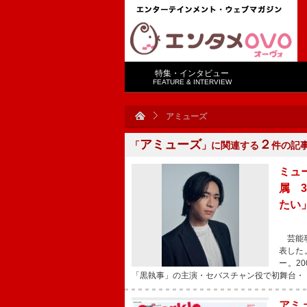
特集・インタビュー
FEATURE & INTERVIEW
アミューズ
アミューズ
２
「
」に関連する
件の記
ミュ
属 
たい
芸能事
表した。
ー。2
「黒執事」の主演・セバスチャン役で初舞台・
アミ