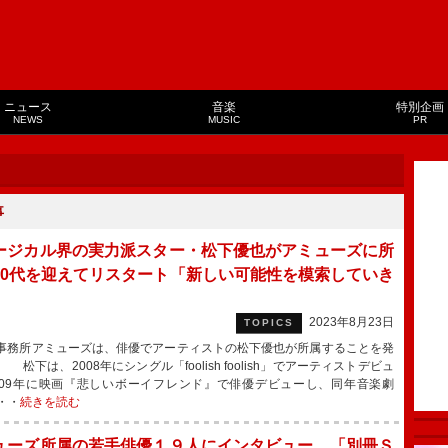
ニュース
音楽
特別企画
NEWS
MUSIC
PR
事
ージカル界の実力派スター・松下優也がアミューズに所
30代を迎えてリスタート「新しい可能性を模索していき
」
2023年8月23日
TOPICS
務所アミューズは、俳優でアーティストの松下優也が所属することを発
 松下は、2008年にシングル「foolish foolish」でアーティストデビュ
009年に映画『悲しいボーイフレンド』で俳優デビューし、同年音楽劇
・・
続きを読む
ューズ所属の若手俳優１９人にインタビュー 「別冊Ｓ