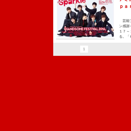
ｐａ
芸能プ
ン感謝
１７～
る。「
1