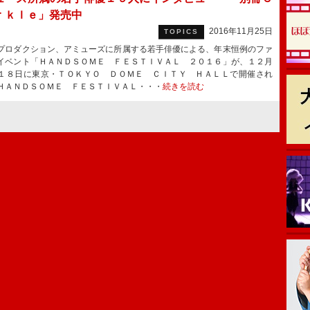
ｒｋｌｅ」発売中
2016年11月25日
TOPICS
ロダクション、アミューズに所属する若手俳優による、年末恒例のファ
イベント「ＨＡＮＤＳＯＭＥ ＦＥＳＴＩＶＡＬ ２０１６」が、１２月
１８日に東京・ＴＯＫＹＯ ＤＯＭＥ ＣＩＴＹ ＨＡＬＬで開催され
ＨＡＮＤＳＯＭＥ ＦＥＳＴＩＶＡＬ・・・
続きを読む