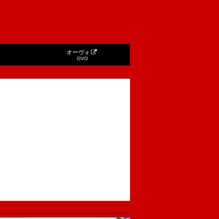
オーヴォ
OVO