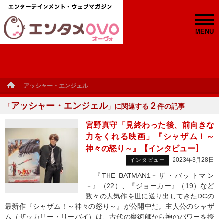
MENU
アッシャー・エンジェル
アッシャー・エンジェル
２
「
」に関連する
件の記事
宮野真守「見終わった後、前向きな
力をくれる映画」『シャザム！～
神々の怒り～』【インタビュー】
2023年3月28日
インタビュー
『THE BATMAN1－ザ・バットマン
－』（22）、『ジョーカー』（19）など
数々の人気作を世に送り出してきたDCの
最新作『シャザム！～神々の怒り～』が公開中だ。主人公のシャザ
ム（ザッカリー・リーバイ）は、古代の魔術師から神のパワーを授