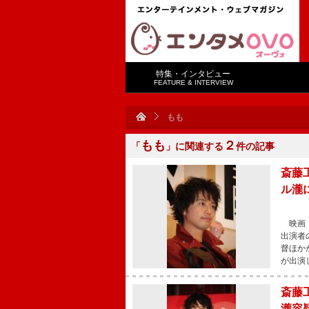
特集・インタビュー
FEATURE & INTERVIEW
もも
もも
２
「
」に関連する
件の記事
斎藤
ル瀧
映画『
出演者
督ほか
が出演
斎藤
瀧容