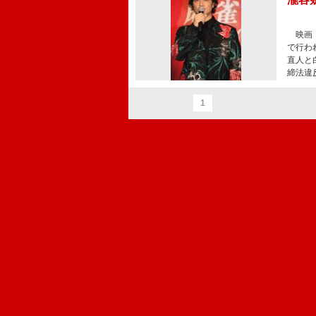
映画『
で行わ
直人と
締法違
1