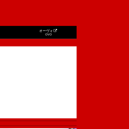
オーヴォ
OVO