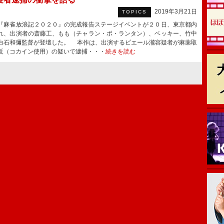
2019年3月21日
TOPICS
麻雀放浪記２０２０』の完成報告ステージイベントが２０日、東京都内
れ、出演者の斎藤工、もも（チャラン・ポ・ランタン）、ベッキー、竹中
白石和彌監督が登壇した。 本作は、出演するピエール瀧容疑者が麻薬取
反（コカイン使用）の疑いで逮捕・・・
続きを読む