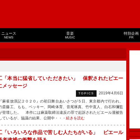
ニュース
音楽
特別企画
NEWS
MUSIC
PR
工「本当に猛省していただきたい」 保釈されたピエー
にメッセージ
2019年4月6日
TOPICS
麻雀放浪記２０２０』の初日舞台あいさつが５日、東京都内で行われ、
の斎藤工、もも、ベッキー、岡崎体育、音尾琢真、竹中直人、白石和彌監
が登壇した。 本作には麻薬取締法違反の罪で起訴されたピエール瀧被告
しているが、協議の結果、公開中・・・
続きを読む
工「いろいろな作品で苦しむ人たちがいる」 ピエール
疑者逮捕の衝撃を語る