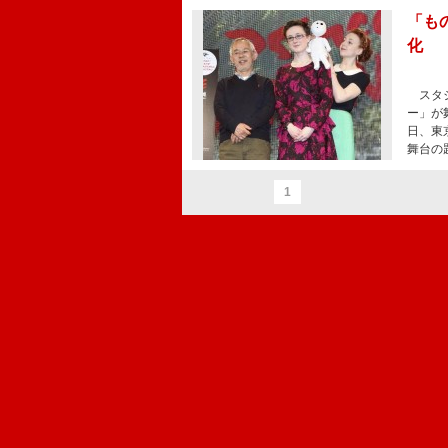
「も
化
スタジ
ー」が
日、東
舞台の
1