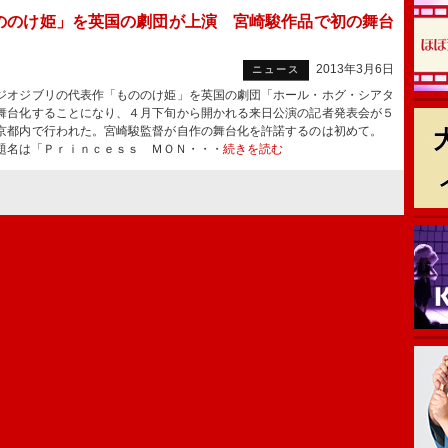
ののけ姫」を英国の劇団が上演 宮崎駿作品で初の舞台
2013年3月6日
ニュース
オジブリの代表作「もののけ姫」を英国の劇団「ホール・ホグ・シアタ
舞台化することになり、４月下旬から開かれる来日公演の記者発表会が５
京都内で行われた。宮崎駿監督が自作の舞台化を許諾するのは初めて。
題名は「Ｐｒｉｎｃｅｓｓ ＭＯＮ・・・
続きを読む