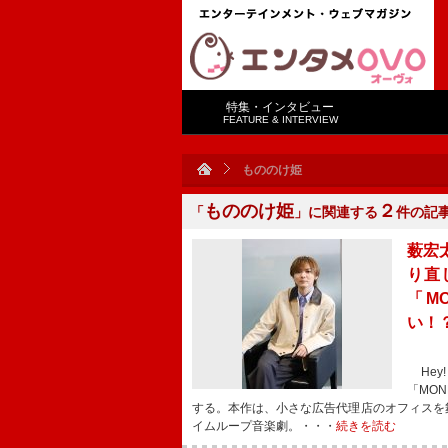
特集・インタビュー
FEATURE & INTERVIEW
もののけ姫
もののけ姫
２
「
」に関連する
件の記
薮宏
り直
「M
い！
Hey!
「MO
する。本作は、小さな広告代理店のオフィスを
イムループ音楽劇。・・・
続きを読む