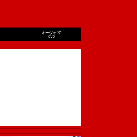
オーヴォ
OVO