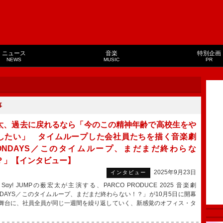
ニュース
音楽
特別企画
NEWS
MUSIC
PR
事
太、過去に戻れるなら「今のこの精神年齢で高校生をや
したい」 タイムループした会社員たちを描く音楽劇
ONDAYS／このタイムループ、まだまだ終わらな
？」【インタビュー】
2025年9月23日
インタビュー
 Sɑy! JUMPの薮宏太が主演する、PARCO PRODUCE 2025 音楽劇
NDAYS／このタイムループ、まだまだ終わらない！？」が10月5日に開幕
舞台に、社員全員が同じ一週間を繰り返していく、新感覚のオフィス・タ