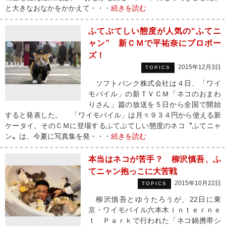
と大きなおなかをかかえて・・・
続きを読む
ふてぶてしい態度が人気の“ふてニ
ャン” 新ＣＭで平祐奈にプロポー
ズ！
2015年12月3日
TOPICS
ソフトバンク株式会社は４日、「ワイ
モバイル」の新ＴＶＣＭ「ネコのおまわ
りさん」篇の放送を５日から全国で開始
すると発表した。 「ワイモバイル」は月々９３４円から使える新
ケータイ。そのＣＭに登場するふてぶてしい態度のネコ〝ふてニャ
ン〟は、今夏に写真集を発・・・
続きを読む
本当はネコが苦手？ 柳沢慎吾、ふ
てニャン抱っこに大苦戦
2015年10月22日
TOPICS
柳沢慎吾とゆうたろうが、22日に東
京・ワイモバイル六本木Ｉｎｔｅｒｎｅ
ｔ Ｐａｒｋで行われた「ネコ鍋携帯シ