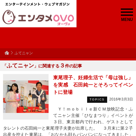
MENU
ふてニャン
ふてニャン
３
「
」に関連する
件の記事
東尾理子、妊婦生活で「母は強し」
を実感 石田純一とそろってイベン
トに登場
2016年3月3日
TOPICS
Ｙ！ｍｏｂｉｌｅ新ＣＭ放映記念・ふ
てニャン主催「ひなまつり」イベントが
３日、東京都内で行われ、ゲストとして
タレントの石田純一と東尾理子夫妻が出席した。 ３月末に第２子
出産を控えた東尾は、「おなかも顔もパンパンになってきました」