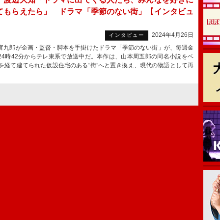
てもらえたら」 ドラマ「季節のない街」【インタビュ
2024年4月26日
インタビュー
九郎が企画・監督・脚本を手掛けたドラマ「季節のない街」が、毎週金
24時42分からテレ東系で放送中だ。本作は、山本周五郎の同名小説をベ
害を経て建てられた仮設住宅のある“街”へと置き換え、現代の物語として再