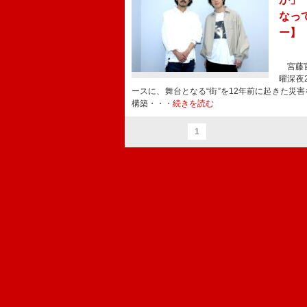
なっ
ー】
宮藤官
曜深夜
ースに、舞台となる“街”を12年前に起きた災
構築・・・
続きを読む
1