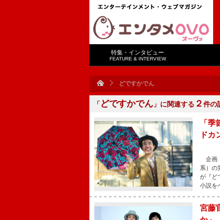
特集・インタビュー
FEATURE & INTERVIEW
どですかでん
どですかでん
２
「
」に関連する
件の
「季
ドカ
企画・
系）の
が『ど
小説を
宮藤
か」