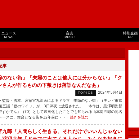
ニュース
音楽
特別企画
NEWS
MUSIC
PR
記事
節のない街」「夫婦のことは他人には分からない」「ク
ンさんが作るものの下敷きは落語なんだなあ」
2024年5月4日
TOPICS
監督・脚本、宮藤官九郎氏によるドラマ「季節のない街」（テレビ東京
第五話「僕のワイフ」が、3日深夜に放送された。 本作は、黒澤明監督
ですかでん』（70）として映画化したことでも知られる山本周五郎の同名
ベースに、舞台となる街を12年前に・・・
続きを読む
官九郎「人間らしく生きる、それだけでいいんじゃない
 渡辺大知「ドラマに出てくる人たち、みんなを好きに