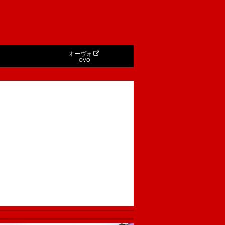
オーヴォ
OVO