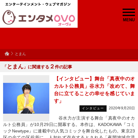
MENU
とまん
とまん
２
「
」に関連する
件の記事
【インタビュー】舞台「真夜中のオ
カルト公務員」谷水力「改めて、舞
台に立てることの幸せを感じていま
す」
2020年9月20日
インタビュー
谷水力が主演する舞台「真夜中のオカ
ルト公務員」が10月29日に開幕する。本作は、KADOKAWA『コミ
ックNewtype』に連載中の人気コミックを舞台化したもの。東京23
区の全ての区役所に、人知れず存在するとされる「夜間地域交流