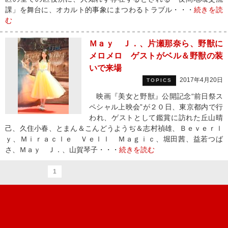
課」を舞台に、オカルト的事象にまつわるトラブル・・・
続きを読
む
Ｍａｙ Ｊ．、片瀬那奈ら、野獣に
メロメロ ゲストがベル＆野獣の装
いで来場
2017年4月20日
TOPICS
映画『美女と野獣』公開記念“前日祭ス
ペシャル上映会”が２０日、東京都内で行
われ、ゲストとして鑑賞に訪れた丘山晴
己、久住小春、とまん＆こんどうようぢ＆志村禎雄、Ｂｅｖｅｒｌ
ｙ、Ｍｉｒａｃｌｅ Ｖｅｌｌ Ｍａｇｉｃ、堀田茜、益若つば
さ、Ｍａｙ Ｊ．、山賀琴子・・・
続きを読む
1