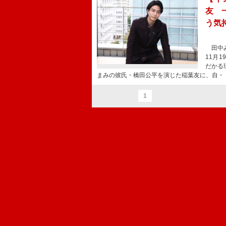
友 
う気
田中み
11月
だかる
まみの彼氏・橋田公平を演じた稲葉友に、自・
1