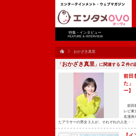
特集・インタビュー
FEATURE & INTERVIEW
おかざき真里
おかざき真里
２
「
」に関連する
件の
前田
た」
ー】
前田敦
レビ東
名漫画
たアラサーの男女３人が、それぞれの人生・・
【イ