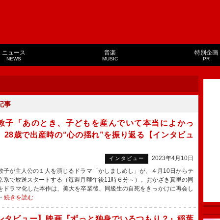
ニュース
音楽
特別企画
NEWS
MUSIC
PR
記事
敦子「あのとき、子どもを産んでいて本当によかっ
 28歳で出産時の“心の揺れ”を振り返る【インタビュ
2023年4月10日
インタビュー
子が主人公の１人を演じるドラマ「かしましめし」が、４月10日からテ
京系で放送スタートする（毎週月曜午後11時６分～）。おかざき真里の同
をドラマ化した本作は、美大を卒業後、同級生の自死をきっかけに再会し
・
続きを読む
ンタビュー】映画『ずっと独身でいるつもり？』稲葉