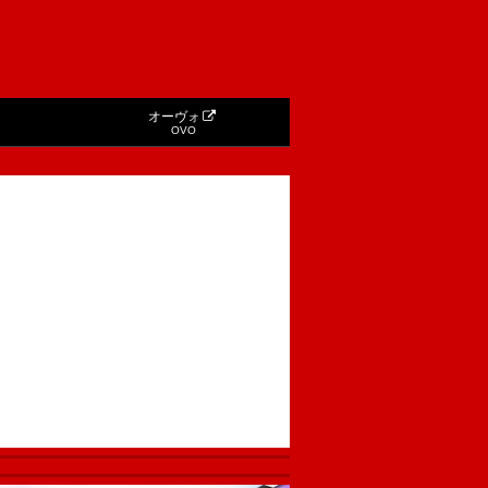
オーヴォ
OVO