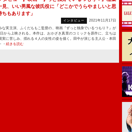
一見、いい男風な彼氏役に「どこかでうらやましいと思
持ちもあります」
2021年11月17日
インタビュー
な実主演、ふくだももこ監督の、映画『ずっと独身でいるつもり？』が
19日から上映される。本作は、おかざき真里のコミックを原作に、立ちは
現実に苦しみ、揺れる４人の女性の姿を描く。田中が演じる主人公・本田
・・
続きを読む