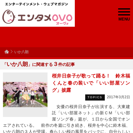
MENU
いか八朗
いか八朗
３
「
」に関連する
件の記事
桜井日奈子が歌って踊る！ 鈴木福
くんと春の装いで「いい部屋ソン
グ」披露
2017年3月2日
TOPICS
女優の桜井日奈子が出演する、大東建
託「いい部屋ネット」の新ＣＭ「いい部
屋ソング春」篇が、１日から全国でオン
エアされている。 前作の冬篇に引き続き、桜井を中心に鈴木福、
いか八朗の３人が登場。春らしい桜の風景をバックに、自分らしい