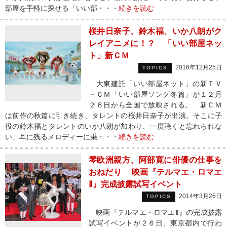
部屋を手軽に探せる「いい部・・・
続きを読む
桜井日奈子、鈴木福、いか八朗がク
レイアニメに！？ 「いい部屋ネッ
ト」新ＣＭ
2016年12月25日
TOPICS
大東建託「いい部屋ネット」の新ＴＶ
－ＣＭ「いい部屋ソング冬篇」が１２月
２６日から全国で放映される。 新ＣＭ
は前作の秋篇に引き続き、タレントの桜井日奈子が出演。そこに子
役の鈴木福とタレントのいか八朗が加わり、一度聴くと忘れられな
い、耳に残るメロディーに乗・・・
続きを読む
琴欧洲親方、阿部寛に俳優の仕事を
おねだり 映画『テルマエ・ロマエ
Ⅱ』完成披露試写イベント
2014年3月26日
TOPICS
映画『テルマエ・ロマエⅡ』の完成披露
試写イベントが２６日、東京都内で行わ