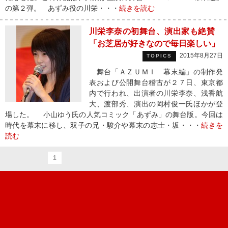
の第２弾。 あずみ役の川栄・・・
続きを読む
川栄李奈の初舞台、演出家も絶賛
「お芝居が好きなので毎日楽しい」
2015年8月27日
TOPICS
舞台「ＡＺＵＭＩ 幕末編」の制作発
表および公開舞台稽古が２７日、東京都
内で行われ、出演者の川栄李奈、浅香航
大、渡部秀、演出の岡村俊一氏ほかが登
場した。 小山ゆう氏の人気コミック「あずみ」の舞台版。今回は
時代を幕末に移し、双子の兄・駿介や幕末の志士・坂・・・
続きを
読む
1