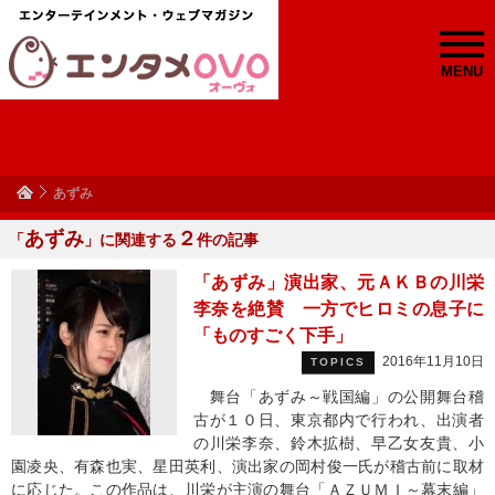
MENU
あずみ
あずみ
２
「
」に関連する
件の記事
「あずみ」演出家、元ＡＫＢの川栄
李奈を絶賛 一方でヒロミの息子に
「ものすごく下手」
2016年11月10日
TOPICS
舞台「あずみ～戦国編」の公開舞台稽
古が１０日、東京都内で行われ、出演者
の川栄李奈、鈴木拡樹、早乙女友貴、小
園凌央、有森也実、星田英利、演出家の岡村俊一氏が稽古前に取材
に応じた。この作品は、川栄が主演の舞台「ＡＺＵＭＩ～幕末編」