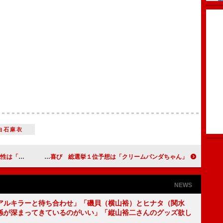
白石麻衣
なくゼロ」
大島優子、アンパンマン声優に大喜び 総選挙１位予想は「クリームパンダちゃん」
NEWS
アルキラーと待ち合わせ」「磯貝（横山裕）とヒナタ（関水
係が深まってきているのがいい」「縦山裕二さんのグッズ欲し