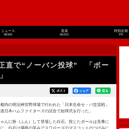
ニュース
音楽
特別企画
NEWS
MUSIC
PR
正直で“ノーバン投球” 「ボー
」
ポスト
シェア
送る
都内の明治神宮野球場で行われた「日本生命セ・パ交流戦」
海道日本ハムファイターズの試合で始球式を行った。
ゃんに扮（ふん）して登場した白石。投じたボールは見事に
中に。白石は満面の笑みでスワローズのマスコットのつばみに