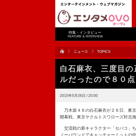
特集・インタビュー
FEATURE & INTERVIEW
ニュース
TOPICS
白石麻衣、三度目の
ルだったので８０点
2015年5月26日 / 20:00
乃木坂４６の白石麻衣が２６日、東京
開幕戦、東京ヤクルトスワローズ対北
交流戦の新キャラクター「セパコ」ち
ノーバウンドでキャッチャーミットの