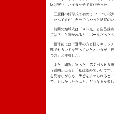
駆け寄り、ハイタッチで喜び合った。
三度目の始球式で初めて“ノーバン投球
したんですが、自分でもやっと納得の
前回の始球式は「４６点」と自己採点
点は？」と聞かれると「ボールだった
投球前には「選手の方と軽くキャッチ
部でセカンドを守っていたというが「
つ方」と即答した。
また、間近に迫った「第７回ＡＫＢ総
う質問が出ると「私は圏外でいいです
を見せながらも、予想を求められると
で、もしかしたら…と。どうなるか楽