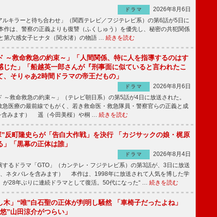
2026年8月6日
ドラマ
ルキラーと待ち合わせ」（関西テレビ／フジテレビ系）の第6話が5日に
本作は、警察の正義よりも復讐（ふくしゅう）を優先し、秘密の共犯関係
と第六感女子ヒナタ（関水渚）の物語 …
続きを読む
ド ～救命救急の約束～」「人間関係、特に人を指導するのはす
感じた」「船越英一郎さんが『刑事面に似ていると言われたこ
て、そりゃあ2時間ドラマの帝王だもの」
2026年8月6日
ドラマ
 ～救命救急の約束～」（テレビ朝日系）の第5話が4日に放送された。
急医療の最前線でもがく、若き救命医・救急隊員・警察官らの正義と成
を含みます） 遥（今田美桜）や桐 …
続きを読む
鬼塚”反町隆史らが「告白大作戦」を決行 「カジサックの娘・梶原
る」「黒幕の正体は誰」
2026年8月4日
ドラマ
するドラマ「GTO」（カンテレ・フジテレビ系）の第3話が、3日に放送
下、ネタバレを含みます） 本作は、1998年に放送されて人気を博した学
」が28年ぶりに連続ドラマとして復活。50代になった“ …
続きを読む
し木」“唯”白石聖の正体が判明し騒然 「車椅子だったよね」
“悠”山田涼介がつらい」