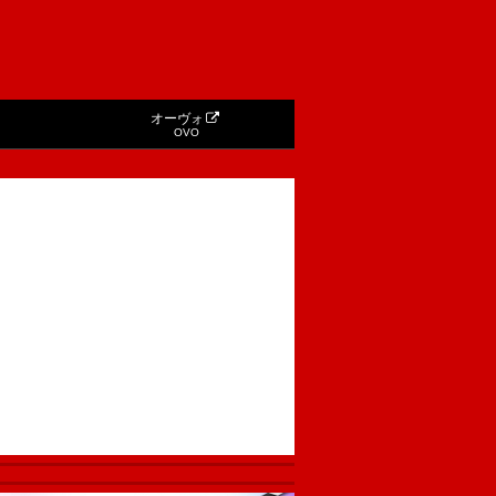
オーヴォ
OVO