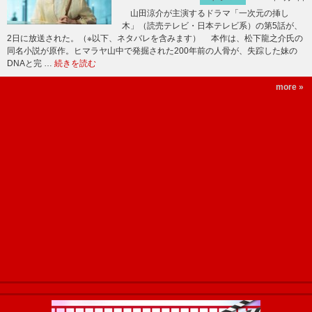
山田涼介が主演するドラマ「一次元の挿し
木」（読売テレビ・日本テレビ系）の第5話が、
2日に放送された。（※以下、ネタバレを含みます） 本作は、松下龍之介氏の
同名小説が原作。ヒマラヤ山中で発掘された200年前の人骨が、失踪した妹の
DNAと完 …
続きを読む
more »