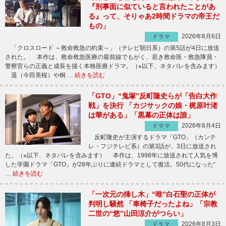
『刑事面に似ていると言われたことがあ
る』って、そりゃあ2時間ドラマの帝王だ
もの」
2026年8月6日
ドラマ
「クロスロード ～救命救急の約束～」（テレビ朝日系）の第5話が4日に放送
された。 本作は、救命救急医療の最前線でもがく、若き救命医・救急隊員・
警察官らの正義と成長を描く本格医療ドラマ。（※以下、ネタバレを含みます）
遥（今田美桜）や桐 …
続きを読む
「GTO」“鬼塚”反町隆史らが「告白大作
戦」を決行 「カジサックの娘・梶原叶渚
は華がある」「黒幕の正体は誰」
2026年8月4日
ドラマ
反町隆史が主演するドラマ「GTO」（カンテ
レ・フジテレビ系）の第3話が、3日に放送され
た。（※以下、ネタバレを含みます） 本作は、1998年に放送されて人気を博
した学園ドラマ「GTO」が28年ぶりに連続ドラマとして復活。50代になった“
…
続きを読む
「一次元の挿し木」“唯”白石聖の正体が
判明し騒然 「車椅子だったよね」「宗教
二世の“悠”山田涼介がつらい」
2026年8月3日
ドラマ