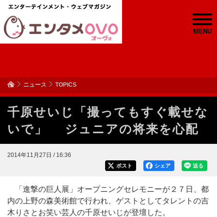
MENU
ニュース
TOPICS
千原せいじ「撮ってもすぐ載せな
いで」 ジュニアの将来を心配
2014年11月27日 / 16:36
ポスト
シェア
送る
「進撃の巨人展」オープニングセレモニーが２７日、都
内の上野の森美術館で行われ、ゲストとしてタレントの吉
木りさとお笑い芸人の千原せいじが登壇した。