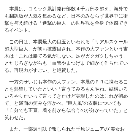
本展は、コミック累計発行部数４千万部を超え、海外で
も翻訳版が人気を集めるなど、日本のみならず世界中に衝
撃を与え続ける「進撃の巨人」の世界観を全身で体感でき
るイベント。
この日は、本展最大の目玉といわれる「リアルスケール
超大型巨人」が初お披露目され、本作の大ファンという吉
木は「これは勝てる気がしない。足がガクガクしちゃう」
とたじろぎながらも「血管やまつげまで細かく作られてい
る。再現力がすごい」と絶賛した。
一方のせいじも本作の大ファン。本展のＰＲに携わるこ
とを熱望していたといい「言うてみるもんやね。結構いろ
いろやりたいって言ってきたけど実現したのはこれが初め
て」と満面の笑みを浮かべ、“巨人風”の衣装についても
「自分でも正直、着る前から似合うのが分かっていた」と
笑わせた。
また、一部週刊誌で報じられた千原ジュニアの“美女お