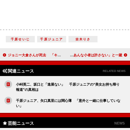
千原せいじ
千原ジュニア
吉木りさ
ジョニー大倉さんが死去 「キャロル」元メンバー
ベッキー、ウーマン村本は「友達」 泉ピン子「あんな小者は許さない」と一蹴
関連ニュース
RELATED NEWS
小峠英二、坂口と「進展ない」 千原ジュニアの“美女お持ち帰り
報道”の真相は
千原ジュニア、矢口真里には関心薄 「意外と一緒に仕事していな
い」
芸能ニュース
NEWS