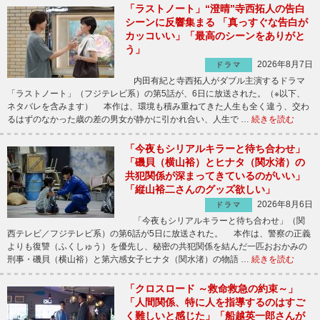
「ラストノート」“澄晴”寺西拓人の告白
シーンに反響集まる 「真っすぐな告白が
カッコいい」「最高のシーンをありがと
う」
2026年8月7日
ドラマ
内田有紀と寺西拓人がダブル主演するドラマ
「ラストノート」（フジテレビ系）の第5話が、6日に放送された。（※以下、
ネタバレを含みます） 本作は、環境も積み重ねてきた人生も全く違う、交わ
るはずのなかった歳の差の男女が静かに引かれ合い、人生で …
続きを読む
「今夜もシリアルキラーと待ち合わせ」
「磯貝（横山裕）とヒナタ（関水渚）の
共犯関係が深まってきているのがいい」
「縦山裕二さんのグッズ欲しい」
2026年8月6日
ドラマ
「今夜もシリアルキラーと待ち合わせ」（関
西テレビ／フジテレビ系）の第6話が5日に放送された。 本作は、警察の正義
よりも復讐（ふくしゅう）を優先し、秘密の共犯関係を結んだ一匹おおかみの
刑事・磯貝（横山裕）と第六感女子ヒナタ（関水渚）の物語 …
続きを読む
「クロスロード ～救命救急の約束～」
「人間関係、特に人を指導するのはすご
く難しいと感じた」「船越英一郎さんが