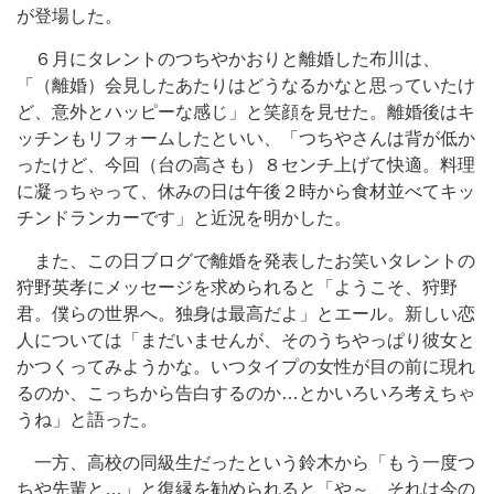
が登場した。
６月にタレントのつちやかおりと離婚した布川は、
「（離婚）会見したあたりはどうなるかなと思っていたけ
ど、意外とハッピーな感じ」と笑顔を見せた。離婚後はキ
ッチンもリフォームしたといい、「つちやさんは背が低か
ったけど、今回（台の高さも）８センチ上げて快適。料理
に凝っちゃって、休みの日は午後２時から食材並べてキッ
チンドランカーです」と近況を明かした。
また、この日ブログで離婚を発表したお笑いタレントの
狩野英孝にメッセージを求められると「ようこそ、狩野
君。僕らの世界へ。独身は最高だよ」とエール。新しい恋
人については「まだいませんが、そのうちやっぱり彼女と
かつくってみようかな。いつタイプの女性が目の前に現れ
るのか、こっちから告白するのか…とかいろいろ考えちゃ
うね」と語った。
一方、高校の同級生だったという鈴木から「もう一度つ
ちや先輩と…」と復縁を勧められると「や～、それは今の