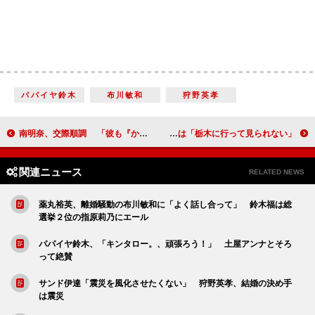
パパイヤ鈴木
布川敏和
狩野英孝
南明奈、交際順調 「彼も『かわいいね』と褒めてくれた」
木下優樹菜、愛娘莉々菜ちゃんと親子ランウエーデビュー フジモンは「栃木に行って見られない」
関連ニュース
RELATED NEWS
薬丸裕英、離婚騒動の布川敏和に「よく話し合って」 鈴木福は総
選挙２位の指原莉乃にエール
パパイヤ鈴木、「キンタロー。、頑張ろう！」 土屋アンナとそろ
って絶賛
サンド伊達「震災を風化させたくない」 狩野英孝、結婚の決め手
は震災