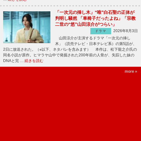
「一次元の挿し木」“唯”白石聖の正体が
判明し騒然 「車椅子だったよね」「宗教
二世の“悠”山田涼介がつらい」
2026年8月3日
ドラマ
山田涼介が主演するドラマ「一次元の挿し
木」（読売テレビ・日本テレビ系）の第5話が、
2日に放送された。（※以下、ネタバレを含みます） 本作は、松下龍之介氏の
同名小説が原作。ヒマラヤ山中で発掘された200年前の人骨が、失踪した妹の
DNAと完 …
続きを読む
more »