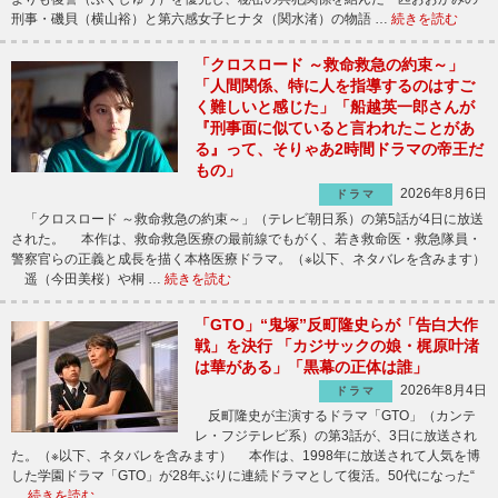
刑事・磯貝（横山裕）と第六感女子ヒナタ（関水渚）の物語 …
続きを読む
「クロスロード ～救命救急の約束～」
「人間関係、特に人を指導するのはすご
く難しいと感じた」「船越英一郎さんが
『刑事面に似ていると言われたことがあ
る』って、そりゃあ2時間ドラマの帝王だ
もの」
2026年8月6日
ドラマ
「クロスロード ～救命救急の約束～」（テレビ朝日系）の第5話が4日に放送
された。 本作は、救命救急医療の最前線でもがく、若き救命医・救急隊員・
警察官らの正義と成長を描く本格医療ドラマ。（※以下、ネタバレを含みます）
遥（今田美桜）や桐 …
続きを読む
「GTO」“鬼塚”反町隆史らが「告白大作
戦」を決行 「カジサックの娘・梶原叶渚
は華がある」「黒幕の正体は誰」
2026年8月4日
ドラマ
反町隆史が主演するドラマ「GTO」（カンテ
レ・フジテレビ系）の第3話が、3日に放送され
た。（※以下、ネタバレを含みます） 本作は、1998年に放送されて人気を博
した学園ドラマ「GTO」が28年ぶりに連続ドラマとして復活。50代になった“
…
続きを読む