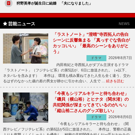
狩野英孝が誕生日に結婚 「夫になりました」
芸能ニュース
NEWS
「ラストノート」“澄晴”寺西拓人の告白
シーンに反響集まる 「真っすぐな告白が
カッコいい」「最高のシーンをありがと
う」
2026年8月7日
ドラマ
内田有紀と寺西拓人がダブル主演するドラマ
「ラストノート」（フジテレビ系）の第5話が、6日に放送された。（※以下、
ネタバレを含みます） 本作は、環境も積み重ねてきた人生も全く違う、交わ
るはずのなかった歳の差の男女が静かに引かれ合い、人生で …
続きを読む
「今夜もシリアルキラーと待ち合わせ」
「磯貝（横山裕）とヒナタ（関水渚）の
共犯関係が深まってきているのがいい」
「縦山裕二さんのグッズ欲しい」
2026年8月6日
ドラマ
「今夜もシリアルキラーと待ち合わせ」（関
西テレビ／フジテレビ系）の第6話が5日に放送された。 本作は、警察の正義
よりも復讐（ふくしゅう）を優先し、秘密の共犯関係を結んだ一匹おおかみの