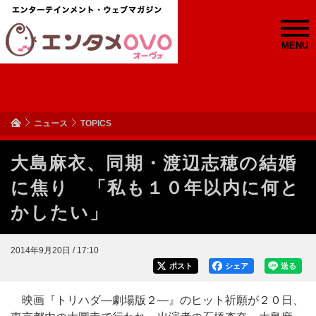
MENU
ニュース
TOPICS
大島麻衣、同期・渡辺志穂の結婚
に焦り 「私も１０年以内に何と
かしたい」
2014年9月20日 / 17:10
ポスト
シェア
送る
映画『トリハダ―劇場版２―』のヒット祈願が２０日、