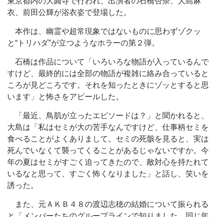
東京都内の大圓寺で行われ、出演者の石橋杏奈、大島麻
衣、前田公輝が浴衣姿で登場した。
本作は、幽霊や超常現象ではないものに思わずゾクッ
と“トリハダ”が立つようなホラーの第２弾。
石橋は作品について「いろいろな物語が入っているんで
すけど、最終的には全部の物語が複雑に絡み合っていると
ころが見どころです。それを知ったときにゾッとすると思
います」と怖さをアピールした。
「最近、鳥肌が立ったエピソードは？」と聞かれると、
大島は「私はセミが大の苦手なんですけど、仕事柄セミを
食べることがよくありまして。セミの死骸を見ると、実は
死んでいなくて襲ってくることがあるじゃないですか。今
年の夏はセミがすごく迫ってきたので、敵対心を持たれて
いるなと思って、すごく怖くなりました」と話し、笑いを
誘った。
また、元ＡＫＢ４８の渡辺志穂の結婚について振られる
と「メンバーたちのグループラインで知りました。同じ年