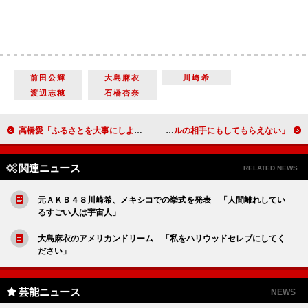
前田公輝
大島麻衣
川崎希
渡辺志穂
石橋杏奈
高橋愛「ふるさとを大事にしようと思える映画」 子役から「英語下手くそ」と言われた
壇蜜「グラビアは常にピンの孤独な戦い」 「バトルの相手にもしてもらえない」
関連ニュース
RELATED NEWS
元ＡＫＢ４８川崎希、メキシコでの挙式を発表 「人間離れしてい
るすごい人は宇宙人」
大島麻衣のアメリカンドリーム 「私をハリウッドセレブにしてく
ださい」
芸能ニュース
NEWS