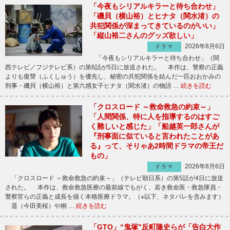
「今夜もシリアルキラーと待ち合わせ」
「磯貝（横山裕）とヒナタ（関水渚）の
共犯関係が深まってきているのがいい」
「縦山裕二さんのグッズ欲しい」
2026年8月6日
ドラマ
「今夜もシリアルキラーと待ち合わせ」（関
西テレビ／フジテレビ系）の第6話が5日に放送された。 本作は、警察の正義
よりも復讐（ふくしゅう）を優先し、秘密の共犯関係を結んだ一匹おおかみの
刑事・磯貝（横山裕）と第六感女子ヒナタ（関水渚）の物語 …
続きを読む
「クロスロード ～救命救急の約束～」
「人間関係、特に人を指導するのはすご
く難しいと感じた」「船越英一郎さんが
『刑事面に似ていると言われたことがあ
る』って、そりゃあ2時間ドラマの帝王だ
もの」
2026年8月6日
ドラマ
「クロスロード ～救命救急の約束～」（テレビ朝日系）の第5話が4日に放送
された。 本作は、救命救急医療の最前線でもがく、若き救命医・救急隊員・
警察官らの正義と成長を描く本格医療ドラマ。（※以下、ネタバレを含みます）
遥（今田美桜）や桐 …
続きを読む
「GTO」“鬼塚”反町隆史らが「告白大作