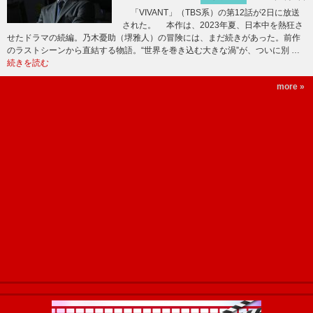
「VIVANT」（TBS系）の第12話が2日に放送
された。 本作は、2023年夏、日本中を熱狂さ
せたドラマの続編。乃木憂助（堺雅人）の冒険には、まだ続きがあった。前作
のラストシーンから直結する物語。“世界を巻き込む大きな渦”が、ついに別 …
続きを読む
more »