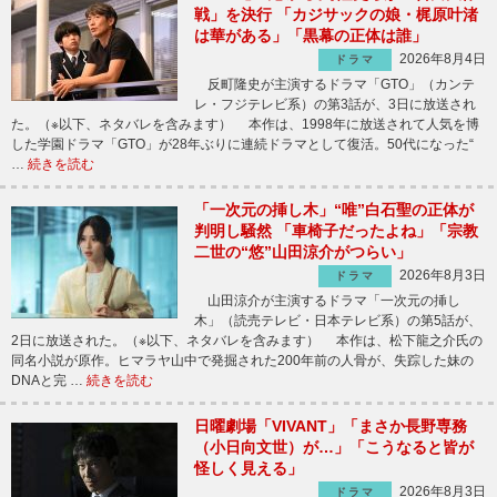
戦」を決行 「カジサックの娘・梶原叶渚
は華がある」「黒幕の正体は誰」
2026年8月4日
ドラマ
反町隆史が主演するドラマ「GTO」（カンテ
レ・フジテレビ系）の第3話が、3日に放送され
た。（※以下、ネタバレを含みます） 本作は、1998年に放送されて人気を博
した学園ドラマ「GTO」が28年ぶりに連続ドラマとして復活。50代になった“
…
続きを読む
「一次元の挿し木」“唯”白石聖の正体が
判明し騒然 「車椅子だったよね」「宗教
二世の“悠”山田涼介がつらい」
2026年8月3日
ドラマ
山田涼介が主演するドラマ「一次元の挿し
木」（読売テレビ・日本テレビ系）の第5話が、
2日に放送された。（※以下、ネタバレを含みます） 本作は、松下龍之介氏の
同名小説が原作。ヒマラヤ山中で発掘された200年前の人骨が、失踪した妹の
DNAと完 …
続きを読む
日曜劇場「VIVANT」「まさか長野専務
（小日向文世）が…」「こうなると皆が
怪しく見える」
2026年8月3日
ドラマ