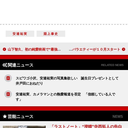
安達祐実
淵上泰史
山下智久、初の純愛映画で“最強のツンデレ教師”役 照れまくりながら“ツンデレワード”を披露
渡部建＆田中みな実＆美輪明宏で“晩餐会” フジで情報バラエティーが１０月スタート
関連ニュース
RELATED NEWS
スピワゴ小沢、安達祐実の写真集欲しい 誕生日プレゼントとして
井戸田におねだり
安達祐実、カメラマンとの熱愛報道を否定 「信頼している人で
す」
芸能ニュース
NEWS
「ラストノート」“澄晴”寺西拓人の告白