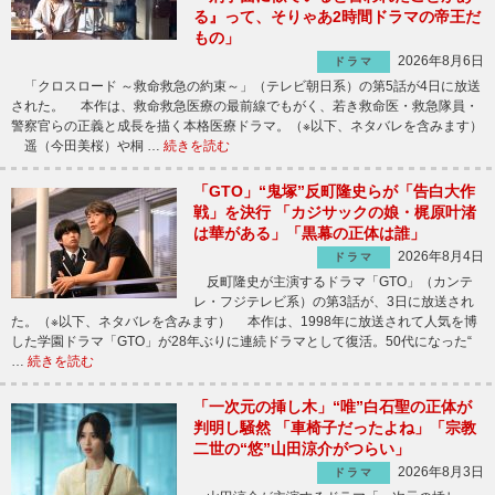
る』って、そりゃあ2時間ドラマの帝王だ
もの」
2026年8月6日
ドラマ
「クロスロード ～救命救急の約束～」（テレビ朝日系）の第5話が4日に放送
された。 本作は、救命救急医療の最前線でもがく、若き救命医・救急隊員・
警察官らの正義と成長を描く本格医療ドラマ。（※以下、ネタバレを含みます）
遥（今田美桜）や桐 …
続きを読む
「GTO」“鬼塚”反町隆史らが「告白大作
戦」を決行 「カジサックの娘・梶原叶渚
は華がある」「黒幕の正体は誰」
2026年8月4日
ドラマ
反町隆史が主演するドラマ「GTO」（カンテ
レ・フジテレビ系）の第3話が、3日に放送され
た。（※以下、ネタバレを含みます） 本作は、1998年に放送されて人気を博
した学園ドラマ「GTO」が28年ぶりに連続ドラマとして復活。50代になった“
…
続きを読む
「一次元の挿し木」“唯”白石聖の正体が
判明し騒然 「車椅子だったよね」「宗教
二世の“悠”山田涼介がつらい」
2026年8月3日
ドラマ