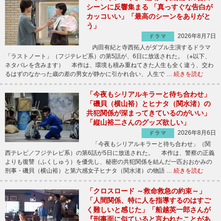
シーンに反響集まる 「真っすぐな告白が
カッコいい」「最高のシーンをありがと
う」
2026年8月7日
ドラマ
内田有紀と寺西拓人がダブル主演するドラマ
「ラストノート」（フジテレビ系）の第5話が、6日に放送された。（※以下、
ネタバレを含みます） 本作は、環境も積み重ねてきた人生も全く違う、交わ
るはずのなかった歳の差の男女が静かに引かれ合い、人生で …
続きを読む
「今夜もシリアルキラーと待ち合わせ」
「磯貝（横山裕）とヒナタ（関水渚）の
共犯関係が深まってきているのがいい」
「縦山裕二さんのグッズ欲しい」
2026年8月6日
ドラマ
「今夜もシリアルキラーと待ち合わせ」（関
西テレビ／フジテレビ系）の第6話が5日に放送された。 本作は、警察の正義
よりも復讐（ふくしゅう）を優先し、秘密の共犯関係を結んだ一匹おおかみの
刑事・磯貝（横山裕）と第六感女子ヒナタ（関水渚）の物語 …
続きを読む
「クロスロード ～救命救急の約束～」
「人間関係、特に人を指導するのはすご
く難しいと感じた」「船越英一郎さんが
『刑事面に似ていると言われたことがあ