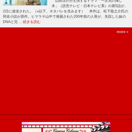
山田涼介が主演するドラマ「一次元の挿し
木」（読売テレビ・日本テレビ系）の第5話が、
2日に放送された。（※以下、ネタバレを含みます） 本作は、松下龍之介氏の
同名小説が原作。ヒマラヤ山中で発掘された200年前の人骨が、失踪した妹の
DNAと完 …
続きを読む
more »