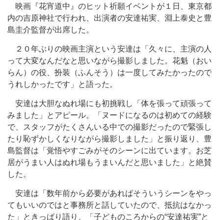
映画『花宵道中』のヒット祈願イベントが１日、東京都
内の吉原神社で行われ、出演者の安達祐実、淵上泰史と豊
島圭介監督が出席した。
２０年ぶりの映画主演という安達は「久々に、主演の人
って大変なんだなと思いながら撮影しました。花魁（おい
らん）の役、扮装（ふんそう）は一度してみたかったので
うれしかったです」と語った。
安達は大胆なぬれ場にも初挑戦し「体を張って頑張って
みました」とアピール。「ヌードになるのは初めての経験
で、スタッフがたくさんいる中での撮影だったので緊張し
たり恥ずかしくなりながら撮影しました」と振り返り、豊
島監督は「覚悟やすごみがそのシーンに出ています。お芝
居がうまい人はぬれ場もうまいんだと思いました」と絶賛
した。
安達は「数年前から必要があればそういうシーンをやっ
てもいいのではと事務所と話していたので、抵抗はなかっ
た」ときっぱり語り、「子どものころからの“安達祐実”と