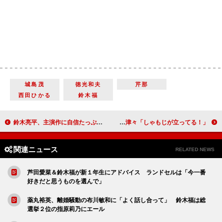
城島茂
徳光和夫
芹那
西田ひかる
鈴木福
鈴木亮平、主演作に自信たっぷり 「世界よ、こんな映画を作ってみろ」
相葉雅紀がＣＭで“炊飯器”に変身！？ 新製品に興味津々「しゃもじが立ってる！」
関連ニュース
RELATED NEWS
芦田愛菜＆鈴木福が新１年生にアドバイス ランドセルは「今一番
好きだと思うものを選んで」
薬丸裕英、離婚騒動の布川敏和に「よく話し合って」 鈴木福は総
選挙２位の指原莉乃にエール