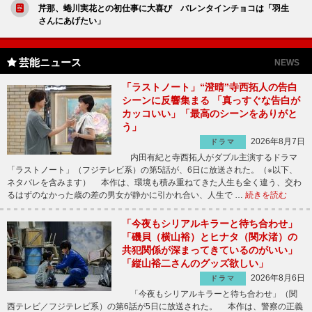
芹那、蜷川実花との初仕事に大喜び バレンタインチョコは「羽生
さんにあげたい」
芸能ニュース
NEWS
「ラストノート」“澄晴”寺西拓人の告白
シーンに反響集まる 「真っすぐな告白が
カッコいい」「最高のシーンをありがと
う」
2026年8月7日
ドラマ
内田有紀と寺西拓人がダブル主演するドラマ
「ラストノート」（フジテレビ系）の第5話が、6日に放送された。（※以下、
ネタバレを含みます） 本作は、環境も積み重ねてきた人生も全く違う、交わ
るはずのなかった歳の差の男女が静かに引かれ合い、人生で …
続きを読む
「今夜もシリアルキラーと待ち合わせ」
「磯貝（横山裕）とヒナタ（関水渚）の
共犯関係が深まってきているのがいい」
「縦山裕二さんのグッズ欲しい」
2026年8月6日
ドラマ
「今夜もシリアルキラーと待ち合わせ」（関
西テレビ／フジテレビ系）の第6話が5日に放送された。 本作は、警察の正義