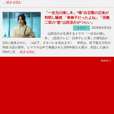
…
続きを読む
「一次元の挿し木」“唯”白石聖の正体が
判明し騒然 「車椅子だったよね」「宗教
二世の“悠”山田涼介がつらい」
2026年8月3日
ドラマ
山田涼介が主演するドラマ「一次元の挿し
木」（読売テレビ・日本テレビ系）の第5話が、
2日に放送された。（※以下、ネタバレを含みます） 本作は、松下龍之介氏の
同名小説が原作。ヒマラヤ山中で発掘された200年前の人骨が、失踪した妹の
DNAと完 …
続きを読む
more »