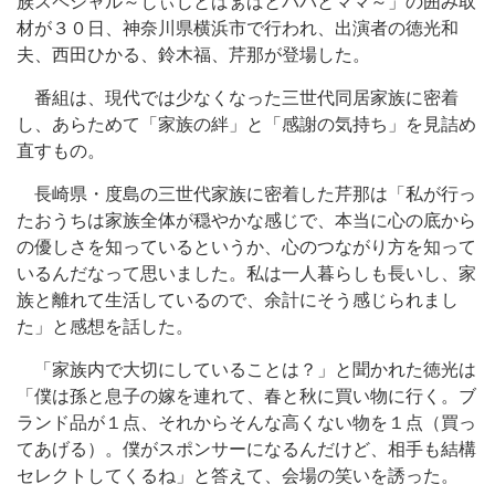
族スペシャル～じぃじとばぁばとパパとママ～」の囲み取
材が３０日、神奈川県横浜市で行われ、出演者の徳光和
夫、西田ひかる、鈴木福、芹那が登場した。
番組は、現代では少なくなった三世代同居家族に密着
し、あらためて「家族の絆」と「感謝の気持ち」を見詰め
直すもの。
長崎県・度島の三世代家族に密着した芹那は「私が行っ
たおうちは家族全体が穏やかな感じで、本当に心の底から
の優しさを知っているというか、心のつながり方を知って
いるんだなって思いました。私は一人暮らしも長いし、家
族と離れて生活しているので、余計にそう感じられまし
た」と感想を話した。
「家族内で大切にしていることは？」と聞かれた徳光は
「僕は孫と息子の嫁を連れて、春と秋に買い物に行く。ブ
ランド品が１点、それからそんな高くない物を１点（買っ
てあげる）。僕がスポンサーになるんだけど、相手も結構
セレクトしてくるね」と答えて、会場の笑いを誘った。