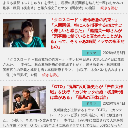
よりも復讐（ふくしゅう）を優先し、秘密の共犯関係を結んだ一匹おおかみの
刑事・磯貝（横山裕）と第六感女子ヒナタ（関水渚）の物語 …
続きを読む
「クロスロード ～救命救急の約束～」
「人間関係、特に人を指導するのはすご
く難しいと感じた」「船越英一郎さんが
『刑事面に似ていると言われたことがあ
る』って、そりゃあ2時間ドラマの帝王だ
もの」
2026年8月6日
ドラマ
「クロスロード ～救命救急の約束～」（テレビ朝日系）の第5話が4日に放送
された。 本作は、救命救急医療の最前線でもがく、若き救命医・救急隊員・
警察官らの正義と成長を描く本格医療ドラマ。（※以下、ネタバレを含みます）
遥（今田美桜）や桐 …
続きを読む
「GTO」“鬼塚”反町隆史らが「告白大作
戦」を決行 「カジサックの娘・梶原叶渚
は華がある」「黒幕の正体は誰」
2026年8月4日
ドラマ
反町隆史が主演するドラマ「GTO」（カンテ
レ・フジテレビ系）の第3話が、3日に放送され
た。（※以下、ネタバレを含みます） 本作は、1998年に放送されて人気を博
した学園ドラマ「GTO」が28年ぶりに連続ドラマとして復活。50代になった“