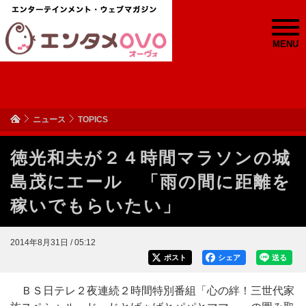
MENU
ニュース
TOPICS
徳光和夫が２４時間マラソンの城
島茂にエール 「雨の間に距離を
稼いでもらいたい」
2014年8月31日 / 05:12
ポスト
シェア
送る
ＢＳ日テレ２夜連続２時間特別番組「心の絆！三世代家