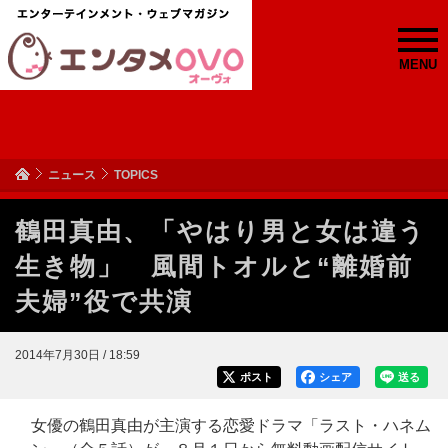
MENU
ニュース
TOPICS
鶴田真由、「やはり男と女は違う
生き物」 風間トオルと“離婚前
夫婦”役で共演
2014年7月30日 / 18:59
ポスト
シェア
送る
女優の鶴田真由が主演する恋愛ドラマ「ラスト・ハネム