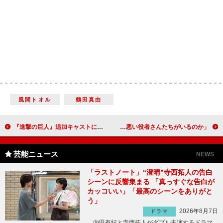
風間トオル
鶴田真由
『進撃の巨人』追加キャストに長谷川博己、水原希子ら ２０１５年夏に前後篇の２部作で公開決定
中井貴一＆阿部寛、交わした会話は「あいさつとせりふだけ」 若松監督も「こんなに仲の悪い役者さんたちがいるのか」
芸能ニュース
NEWS
「ラストノート」“澄晴”寺西拓人の告白
シーンに反響集まる 「真っすぐな告白が
カッコいい」「最高のシーンをありがと
う」
2026年8月7日
ドラマ
内田有紀と寺西拓人がダブル主演するドラマ