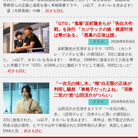
警察官らの正義と成長を描く本格医療ドラマ。（※以下、ネタバレを含みます）
遥（今田美桜）や桐 …
続きを読む
「GTO」“鬼塚”反町隆史らが「告白大作
戦」を決行 「カジサックの娘・梶原叶渚
は華がある」「黒幕の正体は誰」
2026年8月4日
ドラマ
反町隆史が主演するドラマ「GTO」（カンテ
レ・フジテレビ系）の第3話が、3日に放送され
た。（※以下、ネタバレを含みます） 本作は、1998年に放送されて人気を博
した学園ドラマ「GTO」が28年ぶりに連続ドラマとして復活。50代になった“
…
続きを読む
「一次元の挿し木」“唯”白石聖の正体が
判明し騒然 「車椅子だったよね」「宗教
二世の“悠”山田涼介がつらい」
2026年8月3日
ドラマ
山田涼介が主演するドラマ「一次元の挿し
木」（読売テレビ・日本テレビ系）の第5話が、
2日に放送された。（※以下、ネタバレを含みます） 本作は、松下龍之介氏の
同名小説が原作。ヒマラヤ山中で発掘された200年前の人骨が、失踪した妹の
DNAと完 …
続きを読む