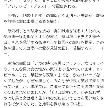
ーン」（全５話）が、８月１日から無料動画配信サイト
「フジテレビ+（プラス）」で配信される。
同作は、結婚１５年目の関係が冷え切った夫婦が、離婚
を前提に旅に出掛ける姿を描く。
浮気相手との結婚を決め、妻に離婚を迫る主人公の夫、
伊坂康平役を風間トオルが演じ、鶴田演じる妻の久美子
は、それを承諾する条件として韓国への旅行を提示。この
旅を通して夫は妻への愛を見詰め直し、苦悩するストーリ
ー。
主演の鶴田は「いつの時代も男はフラフラ、女はイライ
ラ。そんな男と女の性が小気味よく描かれています」とア
ピール。また「早朝から夜遅くまでと、かなりハードなロ
ケでしたが、なぜか楽しく、みんなが仲良く笑顔で乗り切
っていました。現場では、スタッフ＆キャストの男と女論
が交わされていましたが、話せば話すほど、かみ合わず、
やはり男と女は違う生き物なのだということを思い知らさ
れるばかりでした」と撮影を振り返っている。