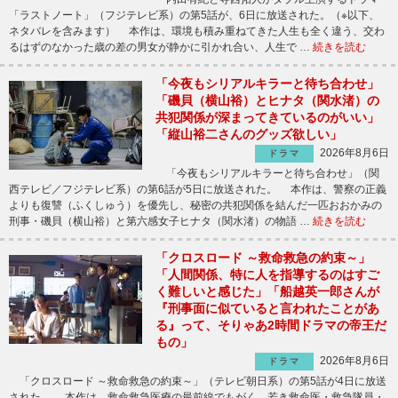
「ラストノート」（フジテレビ系）の第5話が、6日に放送された。（※以下、
ネタバレを含みます） 本作は、環境も積み重ねてきた人生も全く違う、交わ
るはずのなかった歳の差の男女が静かに引かれ合い、人生で …
続きを読む
「今夜もシリアルキラーと待ち合わせ」
「磯貝（横山裕）とヒナタ（関水渚）の
共犯関係が深まってきているのがいい」
「縦山裕二さんのグッズ欲しい」
2026年8月6日
ドラマ
「今夜もシリアルキラーと待ち合わせ」（関
西テレビ／フジテレビ系）の第6話が5日に放送された。 本作は、警察の正義
よりも復讐（ふくしゅう）を優先し、秘密の共犯関係を結んだ一匹おおかみの
刑事・磯貝（横山裕）と第六感女子ヒナタ（関水渚）の物語 …
続きを読む
「クロスロード ～救命救急の約束～」
「人間関係、特に人を指導するのはすご
く難しいと感じた」「船越英一郎さんが
『刑事面に似ていると言われたことがあ
る』って、そりゃあ2時間ドラマの帝王だ
もの」
2026年8月6日
ドラマ
「クロスロード ～救命救急の約束～」（テレビ朝日系）の第5話が4日に放送
された。 本作は、救命救急医療の最前線でもがく、若き救命医・救急隊員・