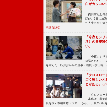
白がカッコい
内田有紀と寺西
話が、6日に放
た人生も全く違
続きを読む
「今夜もシリ
渚）の共犯関
い」
「今夜もシリア
放送された。 
を結んだ一匹おおかみの刑事・磯貝（横山裕）
「クロスロー
ごく難しいと
とがある』っ
「クロスロード
本作は、救命救
長を描く本格医療ドラマ。（※以下、ネタバレ