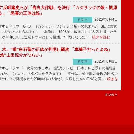
鬼塚”反町隆史らが「告白大作戦」を決行 「カジサックの娘・梶原
る」「黒幕の正体は誰」
2026年8月4日
ドラマ
するドラマ「GTO」（カンテレ・フジテレビ系）の第3話が、3日に放送
下、ネタバレを含みます） 本作は、1998年に放送されて人気を博した学
」が28年ぶりに連続ドラマとして復活。50代になった“ …
続きを読む
し木」“唯”白石聖の正体が判明し騒然 「車椅子だったよね」
“悠”山田涼介がつらい」
2026年8月3日
ドラマ
するドラマ「一次元の挿し木」（読売テレビ・日本テレビ系）の第5話
された。（※以下、ネタバレを含みます） 本作は、松下龍之介氏の同名小
ヤ山中で発掘された200年前の人骨が、失踪した妹のDNAと完 …
続きを
more »