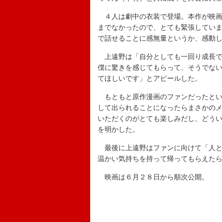
４人は劇中の衣装で登場。本作が映画
までなかったので、とても緊張してい
で話せることに感無量というか、感動
上遠野は「自分としても一回り成長で
僕に驚きを感じてもらって、そうでな
てほしいです」とアピールした。
もともと原作漫画のファンだったとい
して出られることになったらまさかの
いただくのがとても楽しみだし、どう
を明かした。
最後に上遠野はファンに向けて「人と
温かい気持ちを持って帰ってもらえた
映画は６月２８日から順次公開。