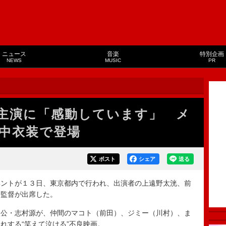
ニュース
音楽
特別企画
NEWS
MUSIC
PR
主演に「感動しています」 メ
中衣装で登場
ポスト
シェア
送る
ントが１３日、東京都内で行われ、出演者の上遠野太洸、前
児監督が出席した。
公・志村源が、仲間のマコト（前田）、ジミー（川村）、ま
れする“笑えて泣ける”不良映画。