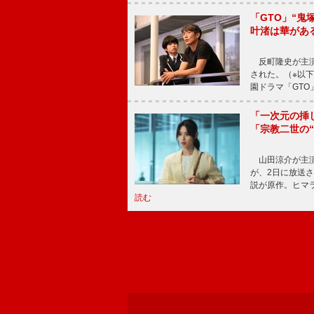
「GTO」“
叶渚は華があ
反町隆史が主演
された。（※以
園ドラマ「GTO
「一次元の挿
「宗教二世の
山田涼介が主演
が、2日に放送
説が原作。ヒマラ
読む