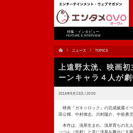
特集・インタビュー
FEATURE & INTERVIEW
ニュース
TOPICS
上遠野太洸、映画初
ーンキャラ４人が劇
2014年6月13日 / 20:03
映画『ガキ☆ロック』の完成披露イベ
田公輝、中村僚志、川村陽介、中前勇
本作は、浅草生まれ、浅草育ちの主人
っつん（中村）と共に浅草を舞台に大暴