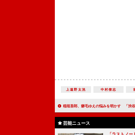
上遠野太洸
中村僚志
稲垣吾郎、癖毛ゆえの悩みを明かす 「渋谷の人々の笑顔を増
芸能ニュース
「ラストノー