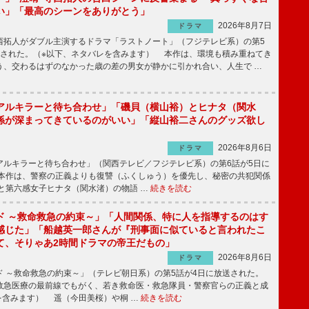
い」「最高のシーンをありがとう」
2026年8月7日
ドラマ
拓人がダブル主演するドラマ「ラストノート」（フジテレビ系）の第5
送された。（※以下、ネタバレを含みます） 本作は、環境も積み重ねてき
う、交わるはずのなかった歳の差の男女が静かに引かれ合い、人生で …
アルキラーと待ち合わせ」「磯貝（横山裕）とヒナタ（関水
係が深まってきているのがいい」「縦山裕二さんのグッズ欲し
2026年8月6日
ドラマ
ルキラーと待ち合わせ」（関西テレビ／フジテレビ系）の第6話が5日に
本作は、警察の正義よりも復讐（ふくしゅう）を優先し、秘密の共犯関係
と第六感女子ヒナタ（関水渚）の物語 …
続きを読む
ド ～救命救急の約束～」「人間関係、特に人を指導するのはす
感じた」「船越英一郎さんが『刑事面に似ていると言われたこ
て、そりゃあ2時間ドラマの帝王だもの」
2026年8月6日
ドラマ
 ～救命救急の約束～」（テレビ朝日系）の第5話が4日に放送された。
急医療の最前線でもがく、若き救命医・救急隊員・警察官らの正義と成
を含みます） 遥（今田美桜）や桐 …
続きを読む