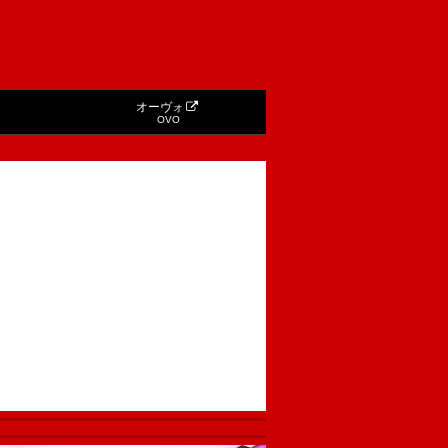
オーヴォ
OVO