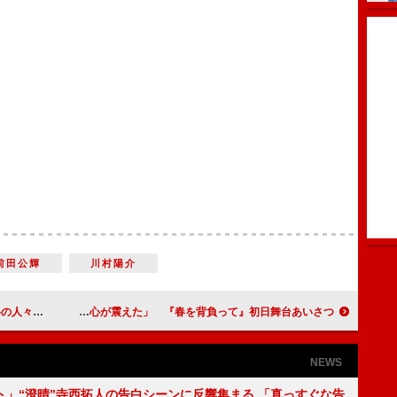
前田公輝
川村陽介
やしたい」
松山ケンイチ、木村監督の涙に「心が震えた」 『春を背負って』初日舞台あいさつ
NEWS
ト」“澄晴”寺西拓人の告白シーンに反響集まる 「真っすぐな告