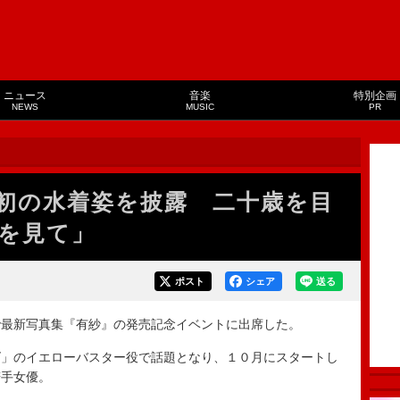
ニュース
音楽
特別企画
NEWS
MUSIC
PR
初の水着姿を披露 二十歳を目
を見て」
ポスト
シェア
送る
最新写真集『有紗』の発売記念イベントに出席した。
」のイエローバスター役で話題となり、１０月にスタートし
若手女優。