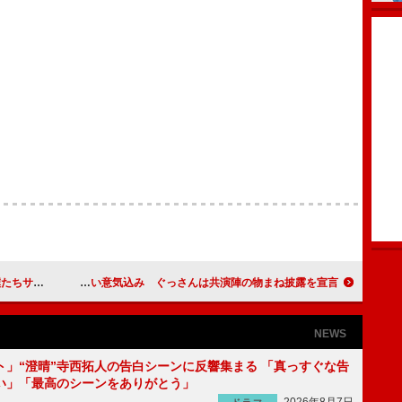
届けます」
キスマイ北山、ミュージカルに熱い意気込み ぐっさんは共演陣の物まね披露を宣言
NEWS
ト」“澄晴”寺西拓人の告白シーンに反響集まる 「真っすぐな告
い」「最高のシーンをありがとう」
2026年8月7日