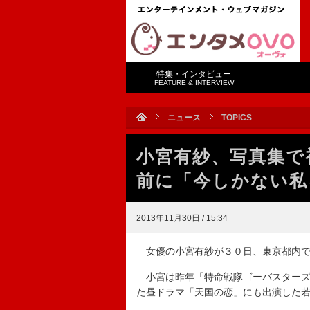
特集・インタビュー
FEATURE & INTERVIEW
ニュース
TOPICS
小宮有紗、写真集で
前に「今しかない私
2013年11月30日 / 15:34
女優の小宮有紗が３０日、東京都内で
小宮は昨年「特命戦隊ゴーバスターズ
た昼ドラマ「天国の恋」にも出演した