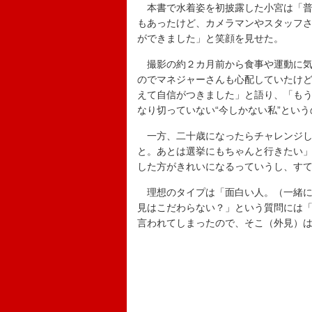
本書で水着姿を初披露した小宮は「普段
もあったけど、カメラマンやスタッフ
ができました」と笑顔を見せた。
撮影の約２カ月前から食事や運動に気
のでマネジャーさんも心配していたけ
えて自信がつきました」と語り、「も
なり切っていない“今しかない私”とい
一方、二十歳になったらチャレンジし
と。あとは選挙にもちゃんと行きたい
した方がきれいになるっていうし、す
理想のタイプは「面白い人。（一緒に
見はこだわらない？」という質問には
言われてしまったので、そこ（外見）