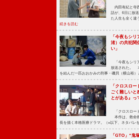
内田有紀と寺西
話が、6日に放
た人生も全く違
続きを読む
「今夜もシリ
渚）の共犯関
い」
「今夜もシリア
放送された。 
を結んだ一匹おおかみの刑事・磯貝（横山裕）
「クロスロー
ごく難しいと
とがある』っ
「クロスロード
本作は、救命救
長を描く本格医療ドラマ。（※以下、ネタバレ
「GTO」“