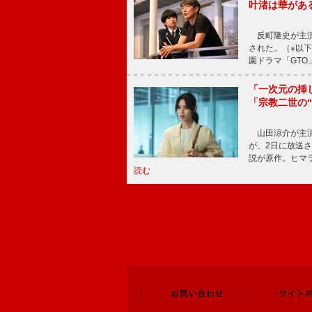
叶渚は華があ
反町隆史が主演
された。（※以
園ドラマ「GTO
「一次元の挿
「宗教二世の
山田涼介が主演
が、2日に放送
説が原作。ヒマラ
読む