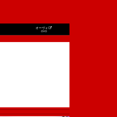
オーヴォ
OVO