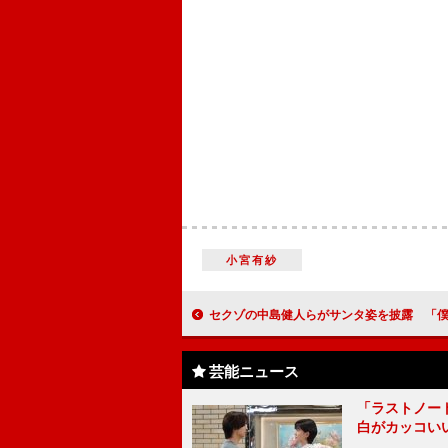
小宮有紗
セクゾの中島健人らがサンタ姿を披露 「僕たちサンタが幸せを
芸能ニュース
「ラストノー
白がカッコい