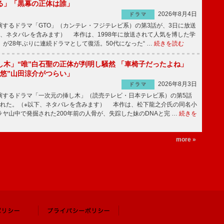
る」「黒幕の正体は誰」
2026年8月4日
ドラマ
するドラマ「GTO」（カンテレ・フジテレビ系）の第3話が、3日に放送
下、ネタバレを含みます） 本作は、1998年に放送されて人気を博した学
」が28年ぶりに連続ドラマとして復活。50代になった“ …
続きを読む
し木」“唯”白石聖の正体が判明し騒然 「車椅子だったよね」
“悠”山田涼介がつらい」
2026年8月3日
ドラマ
するドラマ「一次元の挿し木」（読売テレビ・日本テレビ系）の第5話
された。（※以下、ネタバレを含みます） 本作は、松下龍之介氏の同名小
ヤ山中で発掘された200年前の人骨が、失踪した妹のDNAと完 …
続きを
more »