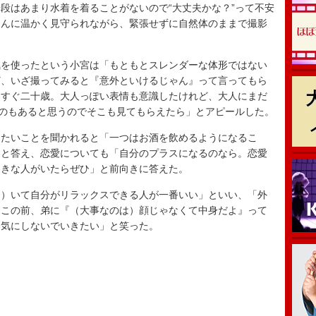
はあまり水着を着ることがないので“大丈夫かな？”って不安
さんに温かく見守られながら、緊張せずに自然体のままで撮影
を使ったという小宮は「もともとスレンダーな体形ではない
ど、いざ撮ってみると『意外といけるじゃん』って言ってもら
うすぐ二十歳。大人っぽい表情も意識したけれど、大人にまだ
うのもあると思うのでそこも見てもらえたら」とアピールした。
たいことを聞かれると「一つはお酒を飲めるようになるこ
」と答え、恋愛についても「自分のプラスになるのなら。恋愛
てきな人がいたらぜひ」と前向きに答えた。
）いて自分がリラックスできる人が一番いい」といい、「外
「この前、弟に『（大事なのは）顔じゃなくて中身だよ』って
は気にしないでいきたい」と笑った。