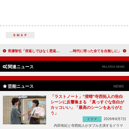
ＳＭＡＰ
長瀬智也「倍返しではなく恩返し」 気合の短髪で悪徳刑事役に挑戦
堺雅人が「半沢直樹」を払拭！？ 「銀行員時代に培った全てを台無しに」
関連ニュース
RELATED NEWS
芸能ニュース
NEWS
「ラストノート」“澄晴”寺西拓人の告白
シーンに反響集まる 「真っすぐな告白が
カッコいい」「最高のシーンをありがと
う」
2026年8月7日
ドラマ
内田有紀と寺西拓人がダブル主演するドラマ