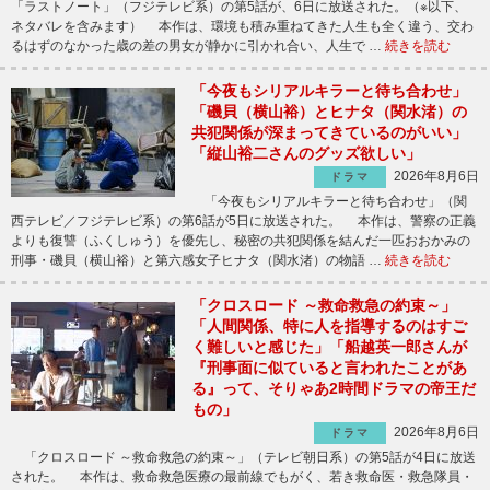
「ラストノート」（フジテレビ系）の第5話が、6日に放送された。（※以下、
ネタバレを含みます） 本作は、環境も積み重ねてきた人生も全く違う、交わ
るはずのなかった歳の差の男女が静かに引かれ合い、人生で …
続きを読む
「今夜もシリアルキラーと待ち合わせ」
「磯貝（横山裕）とヒナタ（関水渚）の
共犯関係が深まってきているのがいい」
「縦山裕二さんのグッズ欲しい」
2026年8月6日
ドラマ
「今夜もシリアルキラーと待ち合わせ」（関
西テレビ／フジテレビ系）の第6話が5日に放送された。 本作は、警察の正義
よりも復讐（ふくしゅう）を優先し、秘密の共犯関係を結んだ一匹おおかみの
刑事・磯貝（横山裕）と第六感女子ヒナタ（関水渚）の物語 …
続きを読む
「クロスロード ～救命救急の約束～」
「人間関係、特に人を指導するのはすご
く難しいと感じた」「船越英一郎さんが
『刑事面に似ていると言われたことがあ
る』って、そりゃあ2時間ドラマの帝王だ
もの」
2026年8月6日
ドラマ
「クロスロード ～救命救急の約束～」（テレビ朝日系）の第5話が4日に放送
された。 本作は、救命救急医療の最前線でもがく、若き救命医・救急隊員・