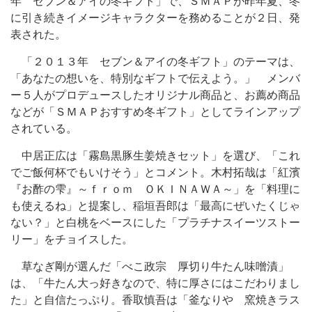
年 セブン＆アイの冬ギフト」で、ＳＭＡＰが昨年夏、冬
に引き続きイメージキャラクターを務めることが２日、発
表された。
「２０１３年 セブン＆アイの冬ギフト」のテーマは、
「あなたの想いを、特別なギフトで伝えよう。」 メンバ
ー５人がプロデュースしたオリジナル商品と、お薦め商品
などが「ＳＭＡＰおすすめ冬ギフト」としてラインアップ
されている。
中居正広は「霧島黒豚生姜焼きセット」を選び、「これ
でご飯何杯でもいけそう」とコメント。木村拓哉は「紅濱
『お酢の雫』～ｆｒｏｍ ＯＫＩＮＡＷＡ～」を「料理に
も使えるね」と提案し、稲垣吾郎は「最高にぜいたくじゃ
ない？」と白桃をベースにした「プラチナスイーツストー
リー」をチョイスした。
草なぎ剛が選んだ「べこ政宗 厚切り牛たん味噌漬」
は、「牛たん大っ好きなので、特に厚さにはこだわりまし
た」と自信たっぷり。香取慎吾は「釜なりや 窯焼きラス