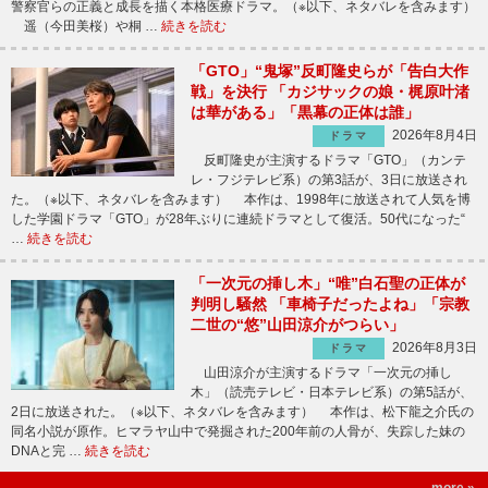
警察官らの正義と成長を描く本格医療ドラマ。（※以下、ネタバレを含みます）
遥（今田美桜）や桐 …
続きを読む
「GTO」“鬼塚”反町隆史らが「告白大作
戦」を決行 「カジサックの娘・梶原叶渚
は華がある」「黒幕の正体は誰」
2026年8月4日
ドラマ
反町隆史が主演するドラマ「GTO」（カンテ
レ・フジテレビ系）の第3話が、3日に放送され
た。（※以下、ネタバレを含みます） 本作は、1998年に放送されて人気を博
した学園ドラマ「GTO」が28年ぶりに連続ドラマとして復活。50代になった“
…
続きを読む
「一次元の挿し木」“唯”白石聖の正体が
判明し騒然 「車椅子だったよね」「宗教
二世の“悠”山田涼介がつらい」
2026年8月3日
ドラマ
山田涼介が主演するドラマ「一次元の挿し
木」（読売テレビ・日本テレビ系）の第5話が、
2日に放送された。（※以下、ネタバレを含みます） 本作は、松下龍之介氏の
同名小説が原作。ヒマラヤ山中で発掘された200年前の人骨が、失踪した妹の
DNAと完 …
続きを読む