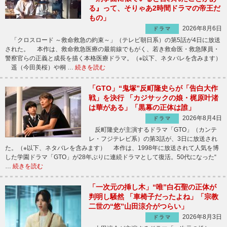
る』って、そりゃあ2時間ドラマの帝王だ
もの」
2026年8月6日
ドラマ
「クロスロード ～救命救急の約束～」（テレビ朝日系）の第5話が4日に放送
された。 本作は、救命救急医療の最前線でもがく、若き救命医・救急隊員・
警察官らの正義と成長を描く本格医療ドラマ。（※以下、ネタバレを含みます）
遥（今田美桜）や桐 …
続きを読む
「GTO」“鬼塚”反町隆史らが「告白大作
戦」を決行 「カジサックの娘・梶原叶渚
は華がある」「黒幕の正体は誰」
2026年8月4日
ドラマ
反町隆史が主演するドラマ「GTO」（カンテ
レ・フジテレビ系）の第3話が、3日に放送され
た。（※以下、ネタバレを含みます） 本作は、1998年に放送されて人気を博
した学園ドラマ「GTO」が28年ぶりに連続ドラマとして復活。50代になった“
…
続きを読む
「一次元の挿し木」“唯”白石聖の正体が
判明し騒然 「車椅子だったよね」「宗教
二世の“悠”山田涼介がつらい」
2026年8月3日
ドラマ