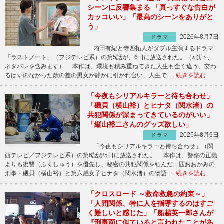
シーンに反響集まる 「真っすぐな告白が
カッコいい」「最高のシーンをありがと
う」
2026年8月7日
ドラマ
内田有紀と寺西拓人がダブル主演するドラマ
「ラストノート」（フジテレビ系）の第5話が、6日に放送された。（※以下、
ネタバレを含みます） 本作は、環境も積み重ねてきた人生も全く違う、交わ
るはずのなかった歳の差の男女が静かに引かれ合い、人生で …
続きを読む
「今夜もシリアルキラーと待ち合わせ」
「磯貝（横山裕）とヒナタ（関水渚）の
共犯関係が深まってきているのがいい」
「縦山裕二さんのグッズ欲しい」
2026年8月6日
ドラマ
「今夜もシリアルキラーと待ち合わせ」（関
西テレビ／フジテレビ系）の第6話が5日に放送された。 本作は、警察の正義
よりも復讐（ふくしゅう）を優先し、秘密の共犯関係を結んだ一匹おおかみの
刑事・磯貝（横山裕）と第六感女子ヒナタ（関水渚）の物語 …
続きを読む
「クロスロード ～救命救急の約束～」
「人間関係、特に人を指導するのはすご
く難しいと感じた」「船越英一郎さんが
『刑事面に似ていると言われたことがあ