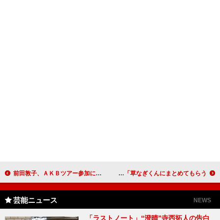
前田敦子、ＡＫＢツアー参加に「楽しみ」 『苦役列車』の演技が認められ主演女優賞
香取主演「幽かな彼女」ファンミーティング開催 ＳＭＡＰが生徒なら「草なぎくんにまとめてもらう｣
芸能ニュース
NEWS
「ラストノート」“澄晴”寺西拓人の告白