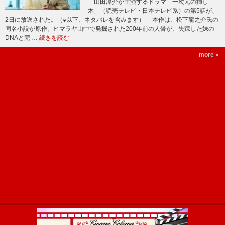
山田涼介が主演するドラマ「一次元の挿し
木」（読売テレビ・日本テレビ系）の第5話が、
2日に放送された。（※以下、ネタバレを含みます） 本作は、松下龍之介氏の
同名小説が原作。ヒマラヤ山中で発掘された200年前の人骨が、失踪した妹の
DNAと完 …
続きを読む
more »