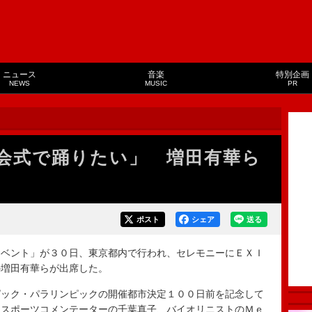
ニュース
音楽
特別企画
NEWS
MUSIC
PR
会式で踊りたい」 増田有華ら
ポスト
シェア
送る
ベント」が３０日、東京都内で行われ、セレモニーにＥＸＩ
の増田有華らが出席した。
ック・パラリンピックの開催都市決定１００日前を記念して
、スポーツコメンテーターの千葉真子、バイオリニストのＭｅ