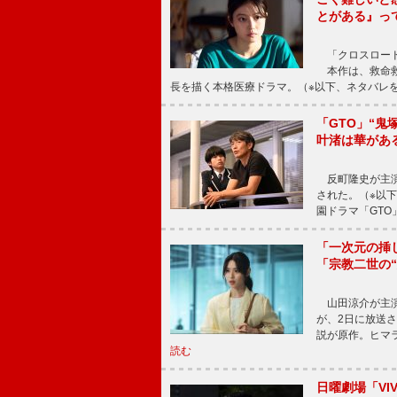
とがある』っ
「クロスロード
本作は、救命救
長を描く本格医療ドラマ。（※以下、ネタバレ
「GTO」“
叶渚は華があ
反町隆史が主演
された。（※以
園ドラマ「GTO
「一次元の挿
「宗教二世の
山田涼介が主演
が、2日に放送
説が原作。ヒマラ
読む
日曜劇場「V