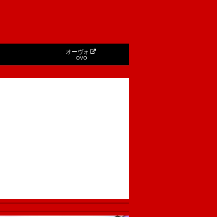
オーヴォ
OVO