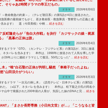
て、そりゃあ2時間ドラマの帝王だもの」
2026年8月6日
ドラマ
 ～救命救急の約束～」（テレビ朝日系）の第5話が4日に放送された。
急医療の最前線でもがく、若き救命医・救急隊員・警察官らの正義と成
を含みます） 遥（今田美桜）や桐 …
続きを読む
鬼塚”反町隆史らが「告白大作戦」を決行 「カジサックの娘・梶原
る」「黒幕の正体は誰」
2026年8月4日
ドラマ
するドラマ「GTO」（カンテレ・フジテレビ系）の第3話が、3日に放送
下、ネタバレを含みます） 本作は、1998年に放送されて人気を博した学
」が28年ぶりに連続ドラマとして復活。50代になった“ …
続きを読む
し木」“唯”白石聖の正体が判明し騒然 「車椅子だったよね」
“悠”山田涼介がつらい」
2026年8月3日
ドラマ
するドラマ「一次元の挿し木」（読売テレビ・日本テレビ系）の第5話
された。（※以下、ネタバレを含みます） 本作は、松下龍之介氏の同名小
ヤ山中で発掘された200年前の人骨が、失踪した妹のDNAと完 …
続きを
IVANT」「まさか長野専務（小日向文世）が…」「こうなると皆