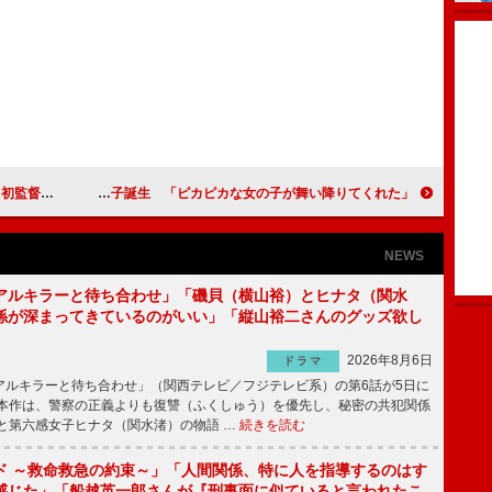
話題賞を受賞
東山紀之・木村佳乃夫妻に第２子誕生 「ピカピカな女の子が舞い降りてくれた」
NEWS
アルキラーと待ち合わせ」「磯貝（横山裕）とヒナタ（関水
係が深まってきているのがいい」「縦山裕二さんのグッズ欲し
2026年8月6日
ドラマ
ルキラーと待ち合わせ」（関西テレビ／フジテレビ系）の第6話が5日に
本作は、警察の正義よりも復讐（ふくしゅう）を優先し、秘密の共犯関係
と第六感女子ヒナタ（関水渚）の物語 …
続きを読む
ド ～救命救急の約束～」「人間関係、特に人を指導するのはす
感じた」「船越英一郎さんが『刑事面に似ていると言われたこ