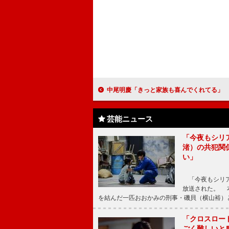
中尾明慶「きっと家族も喜んでくれてる」 初監督・脚本作品『３Ｇ』が
芸能ニュース
「今夜もシリ
渚）の共犯関
い」
「今夜もシリア
放送された。 
を結んだ一匹おおかみの刑事・磯貝（横山裕）
「クロスロー
ごく難しいと