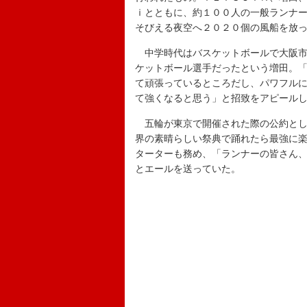
ｉとともに、約１００人の一般ランナ
そびえる夜空へ２０２０個の風船を放
中学時代はバスケットボールで大阪市
ケットボール選手だったという増田。
て頑張っているところだし、パワフル
て強くなると思う」と招致をアピール
五輪が東京で開催された際の公約とし
界の素晴らしい祭典で踊れたら最強に
ターターも務め、「ランナーの皆さん
とエールを送っていた。