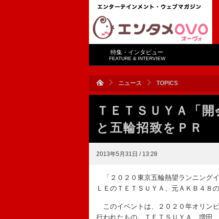
特集・インタビュー
FEATURE & INTERVIEW
ニュース
TOPICS
ＴＥＴＳＵＹＡ「開
と五輪招致をＰＲ
2013年5月31日 / 13:28
「２０２０東京五輪熱望ランニングイ
ＬＥのＴＥＴＳＵＹＡ、元ＡＫＢ４８
このイベントは、２０２０年オリンピ
行われたもの。ＴＥＴＳＵＹＡ、増田