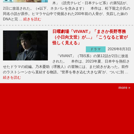
木」（読売テレビ・日本テレビ系）の第5話が、
2日に放送された。（※以下、ネタバレを含みます） 本作は、松下龍之介氏の
同名小説が原作。ヒマラヤ山中で発掘された200年前の人骨が、失踪した妹の
DNAと完 …
続きを読む
日曜劇場「VIVANT」「まさか長野専務
（小日向文世）が…」「こうなると皆が
怪しく見える」
2026年8月3日
ドラマ
「VIVANT」（TBS系）の第12話が2日に放送
された。 本作は、2023年夏、日本中を熱狂さ
せたドラマの続編。乃木憂助（堺雅人）の冒険には、まだ続きがあった。前作
のラストシーンから直結する物語。“世界を巻き込む大きな渦”が、ついに別 …
続きを読む
more »