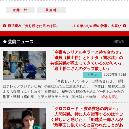
永井一郎
茶風林
渡辺麻友「走り続けた日々は私の青春」 渡り廊下走り隊の解散コンサートで涙
北島三郎、初のアニメ声優に「我ながらうまくできた」 ユースケは１０年ぶりの声の仕事に大喜び
芸能ニュース
NEWS
「今夜もシリアルキラーと待ち合わせ」
「磯貝（横山裕）とヒナタ（関水渚）の
共犯関係が深まってきているのがいい」
「縦山裕二さんのグッズ欲しい」
2026年8月6日
ドラマ
「今夜もシリアルキラーと待ち合わせ」（関
西テレビ／フジテレビ系）の第6話が5日に放送された。 本作は、警察の正義
よりも復讐（ふくしゅう）を優先し、秘密の共犯関係を結んだ一匹おおかみの
刑事・磯貝（横山裕）と第六感女子ヒナタ（関水渚）の物語 …
続きを読む
「クロスロード ～救命救急の約束～」
「人間関係、特に人を指導するのはすご
く難しいと感じた」「船越英一郎さんが
『刑事面に似ていると言われたことがあ