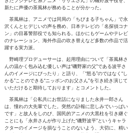
きたフジテレビ系アニメ「サザエさん」の磯野波平役を、
新たに声優の茶風林が務めることが分かった。
茶風林は、アニメでは同局の「ちびまる子ちゃん」で永
沢くんとヒデじいの声を務め、日本テレビの「名探偵コナ
ン」の目暮警部役でも知られる。ほかにもゲームやテレビ
のナレーション、海外作品の吹き替えなど多数の作品で活
躍する実力派。
野崎理プロデューサーは、起用理由について「茶風林さ
んの温かく包み込む優しい声は“磯野家の父”である波平さ
んのイメージにぴったり」と語り、「“怒る”のではなく“し
かる”ことのできる“ニッポンのお父さん”を引き続き演じて
いただけると期待しております」とコメントした。
茶風林は「公私共にお世話になりました永井一郎さん
は、憧れの大先輩でした。突然の訃報に悲しみでいっぱい
です」と故人をしのび、国民的アニメの大黒柱を引き継ぐ
ことにも「永井さんが作り上げた“磯野波平”というキャラ
クターのイメージを損なうことのないよう、大切に、精い