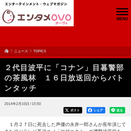
MENU
ニュース
TOPICS
２代目波平に「コナン」目暮警部
の茶風林 １６日放送回からバト
ンタッチ
2014年2月10日 / 15:50
ポスト
シェア
送る
１月２７日に死去した声優の永井一郎さんが長年演じて