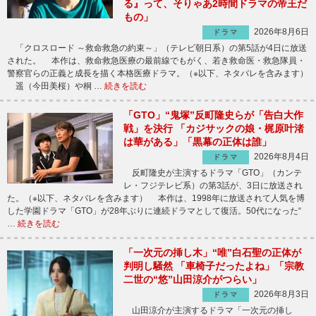
る』って、そりゃあ2時間ドラマの帝王だ
もの」
2026年8月6日
ドラマ
「クロスロード ～救命救急の約束～」（テレビ朝日系）の第5話が4日に放送
された。 本作は、救命救急医療の最前線でもがく、若き救命医・救急隊員・
警察官らの正義と成長を描く本格医療ドラマ。（※以下、ネタバレを含みます）
遥（今田美桜）や桐 …
続きを読む
「GTO」“鬼塚”反町隆史らが「告白大作
戦」を決行 「カジサックの娘・梶原叶渚
は華がある」「黒幕の正体は誰」
2026年8月4日
ドラマ
反町隆史が主演するドラマ「GTO」（カンテ
レ・フジテレビ系）の第3話が、3日に放送され
た。（※以下、ネタバレを含みます） 本作は、1998年に放送されて人気を博
した学園ドラマ「GTO」が28年ぶりに連続ドラマとして復活。50代になった“
…
続きを読む
「一次元の挿し木」“唯”白石聖の正体が
判明し騒然 「車椅子だったよね」「宗教
二世の“悠”山田涼介がつらい」
2026年8月3日
ドラマ
山田涼介が主演するドラマ「一次元の挿し